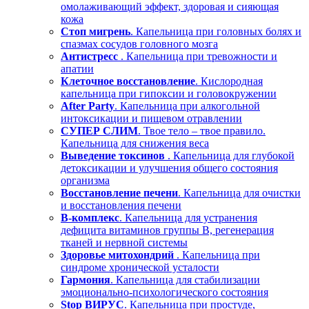
омолаживающий эффект, здоровая и сияющая
кожа
Стоп мигрень
. Капельница при головных болях и
спазмах сосудов головного мозга
Антистресс
. Капельница при тревожности и
апатии
Клеточное восстановление
. Кислородная
капельница при гипоксии и головокружении
After Party
. Капельница при алкогольной
интоксикации и пищевом отравлении
СУПЕР СЛИМ
. Твое тело – твое правило.
Капельница для снижения веса
Выведение токсинов
. Капельница для глубокой
детоксикации и улучшения общего состояния
организма
Восстановление печени
. Капельница для очистки
и восстановления печени
В-комплекс
. Капельница для устранения
дефицита витаминов группы В, регенерация
тканей и нервной системы
Здоровье митохондрий
. Капельница при
синдроме хронической усталости
Гармония
. Капельница для стабилизации
эмоционально-психологического состояния
Stop ВИРУС
. Капельница при простуде,