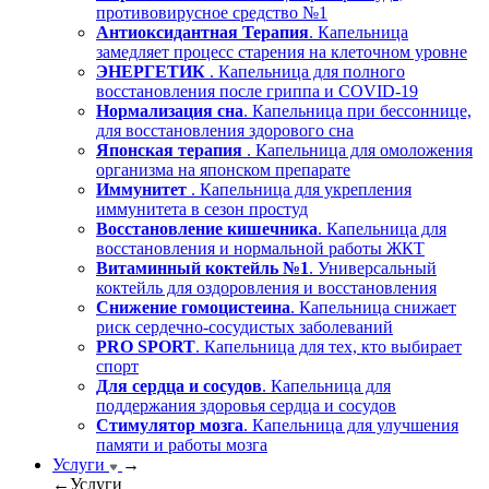
противовирусное средство №1
Антиоксидантная Терапия
. Капельница
замедляет процесс старения на клеточном уровне
ЭНЕРГЕТИК
. Капельница для полного
восстановления после гриппа и COVID-19
Нормализация сна
. Капельница при бессоннице,
для восстановления здорового сна
Японская терапия
. Капельница для омоложения
организма на японском препарате
Иммунитет
. Капельница для укрепления
иммунитета в сезон простуд
Восстановление кишечника
. Капельница для
восстановления и нормальной работы ЖКТ
Витаминный коктейль №1
. Универсальный
коктейль для оздоровления и восстановления
Снижение гомоцистеина
. Капельница снижает
риск сердечно-сосудистых заболеваний
PRO SPORT
. Капельница для тех, кто выбирает
спорт
Для сердца и сосудов
. Капельница для
поддержания здоровья сердца и сосудов
Стимулятор мозга
. Капельница для улучшения
памяти и работы мозга
Услуги
→
←
Услуги