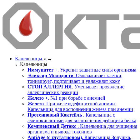
Капельницы
→
←
Капельницы
Иммунитет +
. Укрепит защитные силы организма
Эликсир Молодости
. Омолаживает клетки,
тонизирует, подтягивает и увлажняет кожу
СТОП АЛЛЕРГИЯ
. Уменьшает проявление
аллергических реакций
Железо +
. №1 при борьбе с анемией
Железо
. При железодефицитной анемии.
Капельница для восполнения железа при анемии
Протеиновый Коктейль
. Капельница с
аминокислотами для восполнения дефицита белка
Комплексный Детокс
. Капельница для очищения
организма и вывода токсинов
AntiAge (с глутатионом)
. Капельница Золушка,