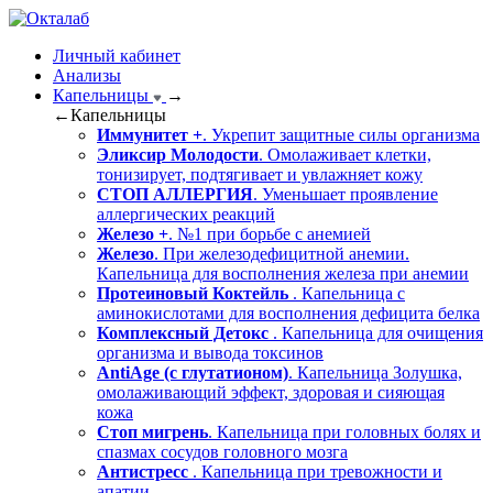
Личный кабинет
Анализы
Капельницы
→
←
Капельницы
Иммунитет +
. Укрепит защитные силы организма
Эликсир Молодости
. Омолаживает клетки,
тонизирует, подтягивает и увлажняет кожу
СТОП АЛЛЕРГИЯ
. Уменьшает проявление
аллергических реакций
Железо +
. №1 при борьбе с анемией
Железо
. При железодефицитной анемии.
Капельница для восполнения железа при анемии
Протеиновый Коктейль
. Капельница с
аминокислотами для восполнения дефицита белка
Комплексный Детокс
. Капельница для очищения
организма и вывода токсинов
AntiAge (с глутатионом)
. Капельница Золушка,
омолаживающий эффект, здоровая и сияющая
кожа
Стоп мигрень
. Капельница при головных болях и
спазмах сосудов головного мозга
Антистресс
. Капельница при тревожности и
апатии