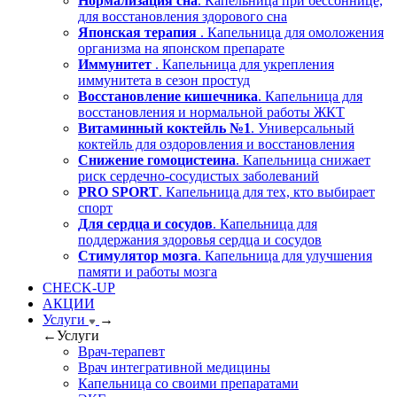
Нормализация сна
. Капельница при бессоннице,
для восстановления здорового сна
Японская терапия
. Капельница для омоложения
организма на японском препарате
Иммунитет
. Капельница для укрепления
иммунитета в сезон простуд
Восстановление кишечника
. Капельница для
восстановления и нормальной работы ЖКТ
Витаминный коктейль №1
. Универсальный
коктейль для оздоровления и восстановления
Снижение гомоцистеина
. Капельница снижает
риск сердечно-сосудистых заболеваний
PRO SPORT
. Капельница для тех, кто выбирает
спорт
Для сердца и сосудов
. Капельница для
поддержания здоровья сердца и сосудов
Стимулятор мозга
. Капельница для улучшения
памяти и работы мозга
CHECK-UP
АКЦИИ
Услуги
→
←
Услуги
Врач-терапевт
Врач интегративной медицины
Капельница со своими препаратами