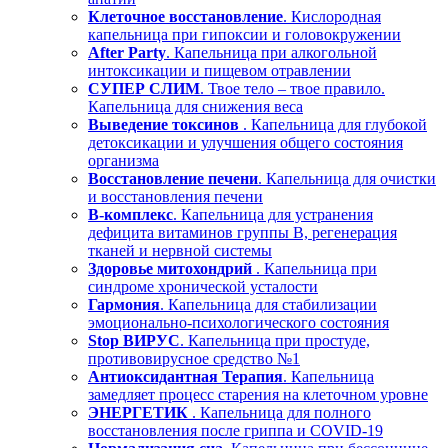
Клеточное восстановление
. Кислородная
капельница при гипоксии и головокружении
After Party
. Капельница при алкогольной
интоксикации и пищевом отравлении
СУПЕР СЛИМ
. Твое тело – твое правило.
Капельница для снижения веса
Выведение токсинов
. Капельница для глубокой
детоксикации и улучшения общего состояния
организма
Восстановление печени
. Капельница для очистки
и восстановления печени
В-комплекс
. Капельница для устранения
дефицита витаминов группы В, регенерация
тканей и нервной системы
Здоровье митохондрий
. Капельница при
синдроме хронической усталости
Гармония
. Капельница для стабилизации
эмоционально-психологического состояния
Stop ВИРУС
. Капельница при простуде,
противовирусное средство №1
Антиоксидантная Терапия
. Капельница
замедляет процесс старения на клеточном уровне
ЭНЕРГЕТИК
. Капельница для полного
восстановления после гриппа и COVID-19