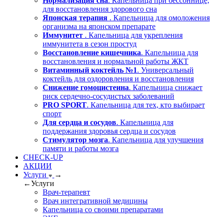
Нормализация сна
. Капельница при бессоннице,
для восстановления здорового сна
Японская терапия
. Капельница для омоложения
организма на японском препарате
Иммунитет
. Капельница для укрепления
иммунитета в сезон простуд
Восстановление кишечника
. Капельница для
восстановления и нормальной работы ЖКТ
Витаминный коктейль №1
. Универсальный
коктейль для оздоровления и восстановления
Снижение гомоцистеина
. Капельница снижает
риск сердечно-сосудистых заболеваний
PRO SPORT
. Капельница для тех, кто выбирает
спорт
Для сердца и сосудов
. Капельница для
поддержания здоровья сердца и сосудов
Стимулятор мозга
. Капельница для улучшения
памяти и работы мозга
CHECK-UP
АКЦИИ
Услуги
→
←
Услуги
Врач-терапевт
Врач интегративной медицины
Капельница со своими препаратами