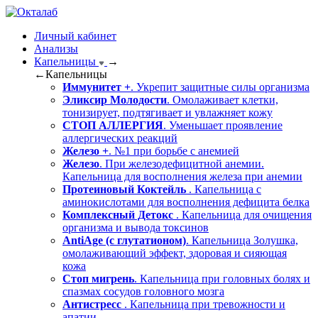
Личный кабинет
Анализы
Капельницы
→
←
Капельницы
Иммунитет +
. Укрепит защитные силы организма
Эликсир Молодости
. Омолаживает клетки,
тонизирует, подтягивает и увлажняет кожу
СТОП АЛЛЕРГИЯ
. Уменьшает проявление
аллергических реакций
Железо +
. №1 при борьбе с анемией
Железо
. При железодефицитной анемии.
Капельница для восполнения железа при анемии
Протеиновый Коктейль
. Капельница с
аминокислотами для восполнения дефицита белка
Комплексный Детокс
. Капельница для очищения
организма и вывода токсинов
AntiAge (с глутатионом)
. Капельница Золушка,
омолаживающий эффект, здоровая и сияющая
кожа
Стоп мигрень
. Капельница при головных болях и
спазмах сосудов головного мозга
Антистресс
. Капельница при тревожности и
апатии