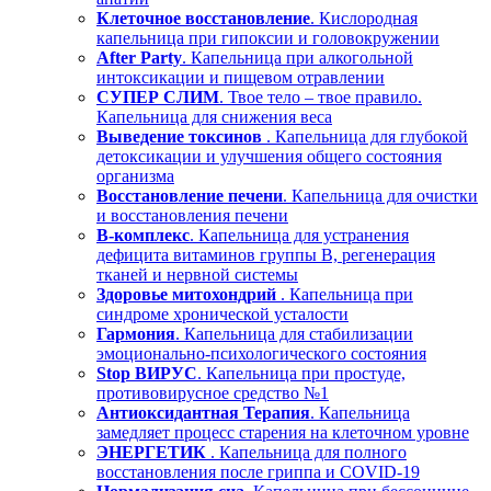
Клеточное восстановление
. Кислородная
капельница при гипоксии и головокружении
After Party
. Капельница при алкогольной
интоксикации и пищевом отравлении
СУПЕР СЛИМ
. Твое тело – твое правило.
Капельница для снижения веса
Выведение токсинов
. Капельница для глубокой
детоксикации и улучшения общего состояния
организма
Восстановление печени
. Капельница для очистки
и восстановления печени
В-комплекс
. Капельница для устранения
дефицита витаминов группы В, регенерация
тканей и нервной системы
Здоровье митохондрий
. Капельница при
синдроме хронической усталости
Гармония
. Капельница для стабилизации
эмоционально-психологического состояния
Stop ВИРУС
. Капельница при простуде,
противовирусное средство №1
Антиоксидантная Терапия
. Капельница
замедляет процесс старения на клеточном уровне
ЭНЕРГЕТИК
. Капельница для полного
восстановления после гриппа и COVID-19