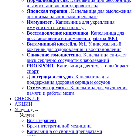
Нормализация сна
. Капельница при бессоннице,
для восстановления здорового сна
Японская терапия
. Капельница для омоложения
организма на японском препарате
Иммунитет
. Капельница для укрепления
иммунитета в сезон простуд
Восстановление кишечника
. Капельница для
восстановления и нормальной работы ЖКТ
Витаминный коктейль №1
. Универсальный
коктейль для оздоровления и восстановления
Снижение гомоцистеина
. Капельница снижает
риск сердечно-сосудистых заболеваний
PRO SPORT
. Капельница для тех, кто выбирает
спорт
Для сердца и сосудов
. Капельница для
поддержания здоровья сердца и сосудов
Стимулятор мозга
. Капельница для улучшения
памяти и работы мозга
CHECK-UP
АКЦИИ
Услуги
→
←
Услуги
Врач-терапевт
Врач интегративной медицины
Капельница со своими препаратами