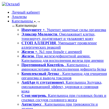
Личный кабинет
Анализы
Капельницы
→
←
Капельницы
Иммунитет +
. Укрепит защитные силы организма
Эликсир Молодости
. Омолаживает клетки,
тонизирует, подтягивает и увлажняет кожу
СТОП АЛЛЕРГИЯ
. Уменьшает проявление
аллергических реакций
Железо +
. №1 при борьбе с анемией
Железо
. При железодефицитной анемии.
Капельница для восполнения железа при анемии
Протеиновый Коктейль
. Капельница с
аминокислотами для восполнения дефицита белка
Комплексный Детокс
. Капельница для очищения
организма и вывода токсинов
AntiAge (с глутатионом)
. Капельница Золушка,
омолаживающий эффект, здоровая и сияющая
кожа
Стоп мигрень
. Капельница при головных болях и
спазмах сосудов головного мозга
Антистресс
. Капельница при тревожности и
апатии