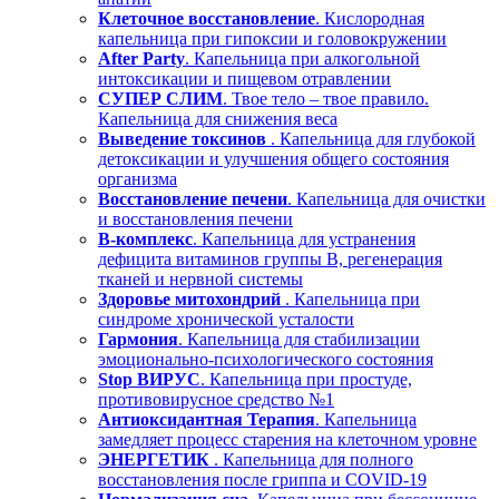
Клеточное восстановление
. Кислородная
капельница при гипоксии и головокружении
After Party
. Капельница при алкогольной
интоксикации и пищевом отравлении
СУПЕР СЛИМ
. Твое тело – твое правило.
Капельница для снижения веса
Выведение токсинов
. Капельница для глубокой
детоксикации и улучшения общего состояния
организма
Восстановление печени
. Капельница для очистки
и восстановления печени
В-комплекс
. Капельница для устранения
дефицита витаминов группы В, регенерация
тканей и нервной системы
Здоровье митохондрий
. Капельница при
синдроме хронической усталости
Гармония
. Капельница для стабилизации
эмоционально-психологического состояния
Stop ВИРУС
. Капельница при простуде,
противовирусное средство №1
Антиоксидантная Терапия
. Капельница
замедляет процесс старения на клеточном уровне
ЭНЕРГЕТИК
. Капельница для полного
восстановления после гриппа и COVID-19