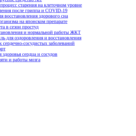
 процесс старения на клеточном уровне
вления после гриппа и COVID-19
ля восстановления здорового сна
рганизма на японском препарате
та в сезон простуд
становления и нормальной работы ЖКТ
ль для оздоровления и восстановления
к сердечно-сосудистых заболеваний
орт
 здоровья сердца и сосудов
яти и работы мозга