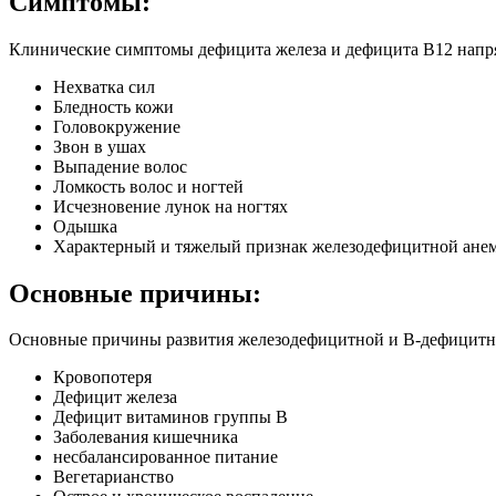
Симптомы:
Клинические симптомы дефицита железа и дефицита В12 напря
Нехватка сил
Бледность кожи
Головокружение
Звон в ушах
Выпадение волос
Ломкость волос и ногтей
Исчезновение лунок на ногтях
Одышка
Характерный и тяжелый признак железодефицитной анем
Основные причины:
Основные причины развития железодефицитной и В-дефицитн
Кровопотеря
Дефицит железа
Дефицит витаминов группы В
Заболевания кишечника
несбалансированное питание
Вегетарианство