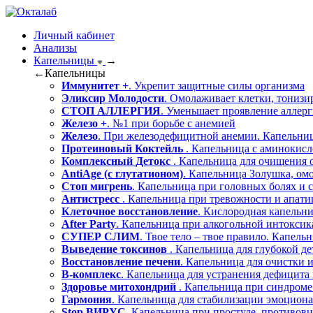
Личный кабинет
Анализы
Капельницы
→
←
Капельницы
Иммунитет +
. Укрепит защитные силы организма
Эликсир Молодости
. Омолаживает клетки, тонизи
СТОП АЛЛЕРГИЯ
. Уменьшает проявление аллер
Железо +
. №1 при борьбе с анемией
Железо
. При железодефицитной анемии. Капельниц
Протеиновый Коктейль
. Капельница с аминокисл
Комплексный Детокс
. Капельница для очищения 
AntiAge (с глутатионом)
. Капельница Золушка, ом
Стоп мигрень
. Капельница при головных болях и с
Антистресс
. Капельница при тревожности и апати
Клеточное восстановление
. Кислородная капельн
After Party
. Капельница при алкогольной интокси
СУПЕР СЛИМ
. Твое тело – твое правило. Капель
Выведение токсинов
. Капельница для глубокой д
Восстановление печени
. Капельница для очистки 
В-комплекс
. Капельница для устранения дефицита
Здоровье митохондрий
. Капельница при синдроме
Гармония
. Капельница для стабилизации эмоциона
Stop ВИРУС
. Капельница при простуде, противов