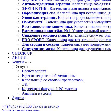
Антиоксидантная Терапия
. Капельница замедляет
ЭНЕРГЕТИК
. Капельница для полного восстано
Нормализация сна
. Капельница при бессоннице, д
Японская терапия
. Капельница для омоложения о
Иммунитет
. Капельница для укрепления иммуните
Восстановление кишечника
. Капельница для вос
Витаминный коктейль №1
. Универсальный коктей
Снижение гомоцистеина
. Капельница снижает рис
PRO SPORT
. Капельница для тех, кто выбирает сп
Для сердца и сосудов
. Капельница для поддержания
Стимулятор мозга
. Капельница для улучшения пам
CHECK-UP
АКЦИИ
Услуги
→
←
Услуги
Врач-терапевт
Врач интегративной медицины
Капельница со своими препаратами
ЭКГ
Коррекция фигуры. LPG массаж
Анализы на дому
Адреса
+7 (4843) 972-100
Заказать звонок
Заказать выезд на дом