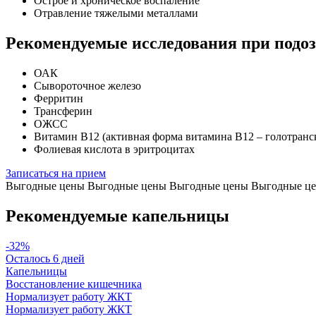
Острое и хроническое воспаление
Отравление тяжелыми металлами
Рекомендуемые исследования при подо
ОАК
Сывороточное железо
Ферритин
Трансферин
ОЖСС
Витамин В12 (активная форма витамина В12 – голотранс
Фолиевая кислота в эритроцитах
Записаться на прием
Выгодные цены
Выгодные цены
Выгодные цены
Выгодные ц
Рекомендуемые капельницы
-32%
Осталось 6 дней
Капельницы
Восстановление кишечника
Нормализует работу ЖКТ
Нормализует работу ЖКТ