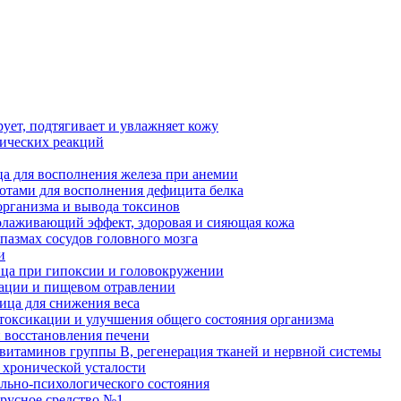
рует, подтягивает и увлажняет кожу
гических реакций
а для восполнения железа при анемии
отами для восполнения дефицита белка
организма и вывода токсинов
олаживающий эффект, здоровая и сияющая кожа
пазмах сосудов головного мозга
и
ица при гипоксии и головокружении
кации и пищевом отравлении
ница для снижения веса
етоксикации и улучшения общего состояния организма
и восстановления печени
 витаминов группы В, регенерация тканей и нервной системы
 хронической усталости
льно-психологического состояния
ирусное средство №1