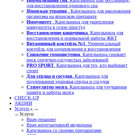
Нормализация сна
. Капельница при бессоннице,
для восстановления здорового сна
Японская терапия
. Капельница для омоложения
организма на японском препарате
Иммунитет
. Капельница для укрепления
иммунитета в сезон простуд
Восстановление кишечника
. Капельница для
восстановления и нормальной работы ЖКТ
Витаминный коктейль №1
. Универсальный
коктейль для оздоровления и восстановления
Снижение гомоцистеина
. Капельница снижает
риск сердечно-сосудистых заболеваний
PRO SPORT
. Капельница для тех, кто выбирает
спорт
Для сердца и сосудов
. Капельница для
поддержания здоровья сердца и сосудов
Стимулятор мозга
. Капельница для улучшения
памяти и работы мозга
CHECK-UP
АКЦИИ
Услуги
→
←
Услуги
Врач-терапевт
Врач интегративной медицины
Капельница со своими препаратами