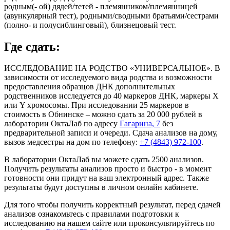
родным(- ой) дядей/тетей - племянником/племянницей
(авункулярный тест), родными/сводными братьями/сестрами
(полно- и полусиблинговый), близнецовый тест.
Где сдать:
ИССЛЕДОВАНИЕ НА РОДСТВО «УНИВЕРСАЛЬНОЕ». В
зависимости от исследуемого вида родства и возможности
предоставления образцов ДНК дополнительных
родственников исследуется до 40 маркеров ДНК, маркеры Х
или Y хромосомы. При исследовании 25 маркеров в
стоимость в Обнинске – можно сдать за 20 000 рублей в
лаборатории ОктаЛаб по адресу
Гагарина, 7
без
предварительной записи и очереди. Сдача анализов на дому,
вызов медсестры на дом по телефону:
+7 (4843) 972-100
.
В лаборатории ОктаЛаб вы можете сдать 2500 анализов.
Получить результаты анализов просто и быстро - в момент
готовности они придут на ваш электронный адрес. Также
результаты будут доступны в личном онлайн кабинете.
Для того чтобы получить корректный результат, перед сдачей
анализов ознакомьтесь с правилами подготовки к
исследованию на нашем сайте или проконсультируйтесь по