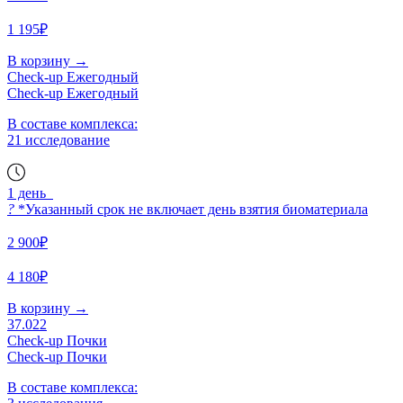
1 195₽
В корзину
→
Check-up Ежегодный
Check-up Ежегодный
В составе комплекса:
21 исследование
1 день
?
*Указанный срок не включает день взятия биоматериала
2 900₽
4 180₽
В корзину
→
37.022
Check-up Почки
Check-up Почки
В составе комплекса: