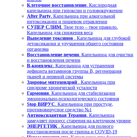
Клеточное восстановление
. Кислородная
капельница при гипоксии и головокружении
After Party
. Капельница при алкогольной
интоксикации и пищевом отравлении
СУПЕР СЛИМ
. Твое тело – твое правило.
Капельница для снижения веса
Выведение токсинов
. Капельница для глубокой
детоксикации и улучшения общего состояния
организма
Восстановление печени
. Капельница для очистки
и восстановления печени
В-комплекс
. Капельница для устранения
дефицита витаминов группы В, регенерация
тканей и нервной системы
Здоровье митохондрий
. Капельница при
синдроме хронической усталости
Гармония
. Капельница для стабилизации
эмоционально-психологического состояния
Stop ВИРУС
. Капельница при простуде,
противовирусное средство №1
Антиоксидантная Терапия
. Капельница
замедляет процесс старения на клеточном уровне
ЭНЕРГЕТИК
. Капельница для полного
восстановления после гриппа и COVID-19