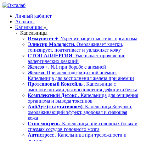
Личный кабинет
Анализы
Капельницы
→
←
Капельницы
Иммунитет +
. Укрепит защитные силы организма
Эликсир Молодости
. Омолаживает клетки,
тонизирует, подтягивает и увлажняет кожу
СТОП АЛЛЕРГИЯ
. Уменьшает проявление
аллергических реакций
Железо +
. №1 при борьбе с анемией
Железо
. При железодефицитной анемии.
Капельница для восполнения железа при анемии
Протеиновый Коктейль
. Капельница с
аминокислотами для восполнения дефицита белка
Комплексный Детокс
. Капельница для очищения
организма и вывода токсинов
AntiAge (с глутатионом)
. Капельница Золушка,
омолаживающий эффект, здоровая и сияющая
кожа
Стоп мигрень
. Капельница при головных болях и
спазмах сосудов головного мозга
Антистресс
. Капельница при тревожности и
апатии