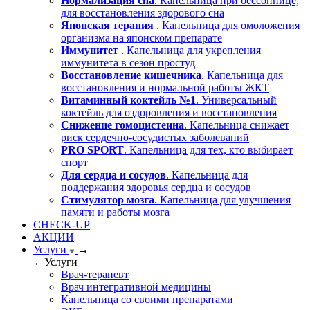
Нормализация сна
. Капельница при бессоннице,
для восстановления здорового сна
Японская терапия
. Капельница для омоложения
организма на японском препарате
Иммунитет
. Капельница для укрепления
иммунитета в сезон простуд
Восстановление кишечника
. Капельница для
восстановления и нормальной работы ЖКТ
Витаминный коктейль №1
. Универсальный
коктейль для оздоровления и восстановления
Снижение гомоцистеина
. Капельница снижает
риск сердечно-сосудистых заболеваний
PRO SPORT
. Капельница для тех, кто выбирает
спорт
Для сердца и сосудов
. Капельница для
поддержания здоровья сердца и сосудов
Стимулятор мозга
. Капельница для улучшения
памяти и работы мозга
CHECK-UP
АКЦИИ
Услуги
→
←
Услуги
Врач-терапевт
Врач интегративной медицины
Капельница со своими препаратами