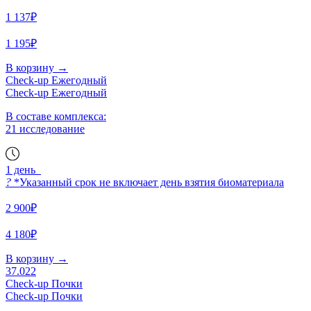
1 137₽
1 195₽
В корзину
→
Check-up Ежегодный
Check-up Ежегодный
В составе комплекса:
21 исследование
1 день
?
*Указанный срок не включает день взятия биоматериала
2 900₽
4 180₽
В корзину
→
37.022
Check-up Почки
Check-up Почки