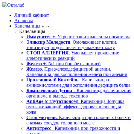
Личный кабинет
Анализы
Капельницы
→
←
Капельницы
Иммунитет +
. Укрепит защитные силы организма
Эликсир Молодости
. Омолаживает клетки,
тонизирует, подтягивает и увлажняет кожу
СТОП АЛЛЕРГИЯ
. Уменьшает проявление
аллергических реакций
Железо +
. №1 при борьбе с анемией
Железо
. При железодефицитной анемии.
Капельница для восполнения железа при анемии
Протеиновый Коктейль
. Капельница с
аминокислотами для восполнения дефицита белка
Комплексный Детокс
. Капельница для очищения
организма и вывода токсинов
AntiAge (с глутатионом)
. Капельница Золушка,
омолаживающий эффект, здоровая и сияющая
кожа
Стоп мигрень
. Капельница при головных болях и
спазмах сосудов головного мозга
Антистресс
. Капельница при тревожности и
апатии