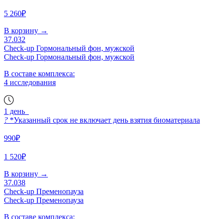
5 260₽
В корзину
→
37.032
Check-up Гормональный фон, мужской
Check-up Гормональный фон, мужской
В составе комплекса:
4 исследования
1 день
?
*Указанный срок не включает день взятия биоматериала
990₽
1 520₽
В корзину
→
37.038
Check-up Пременопауза
Check-up Пременопауза
В составе комплекса: