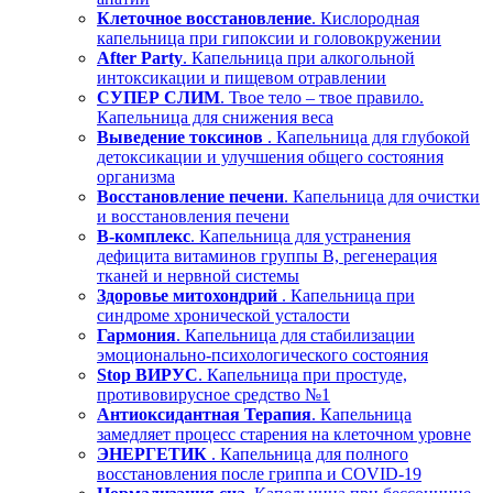
Клеточное восстановление
. Кислородная
капельница при гипоксии и головокружении
After Party
. Капельница при алкогольной
интоксикации и пищевом отравлении
СУПЕР СЛИМ
. Твое тело – твое правило.
Капельница для снижения веса
Выведение токсинов
. Капельница для глубокой
детоксикации и улучшения общего состояния
организма
Восстановление печени
. Капельница для очистки
и восстановления печени
В-комплекс
. Капельница для устранения
дефицита витаминов группы В, регенерация
тканей и нервной системы
Здоровье митохондрий
. Капельница при
синдроме хронической усталости
Гармония
. Капельница для стабилизации
эмоционально-психологического состояния
Stop ВИРУС
. Капельница при простуде,
противовирусное средство №1
Антиоксидантная Терапия
. Капельница
замедляет процесс старения на клеточном уровне
ЭНЕРГЕТИК
. Капельница для полного
восстановления после гриппа и COVID-19