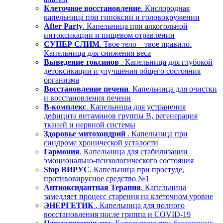
Клеточное восстановление
. Кислородная
капельница при гипоксии и головокружении
After Party
. Капельница при алкогольной
интоксикации и пищевом отравлении
СУПЕР СЛИМ
. Твое тело – твое правило.
Капельница для снижения веса
Выведение токсинов
. Капельница для глубокой
детоксикации и улучшения общего состояния
организма
Восстановление печени
. Капельница для очистки
и восстановления печени
В-комплекс
. Капельница для устранения
дефицита витаминов группы В, регенерация
тканей и нервной системы
Здоровье митохондрий
. Капельница при
синдроме хронической усталости
Гармония
. Капельница для стабилизации
эмоционально-психологического состояния
Stop ВИРУС
. Капельница при простуде,
противовирусное средство №1
Антиоксидантная Терапия
. Капельница
замедляет процесс старения на клеточном уровне
ЭНЕРГЕТИК
. Капельница для полного
восстановления после гриппа и COVID-19