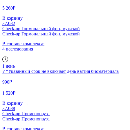
5 260₽
В корзину
→
37.032
Check-up Гормональный фон, мужской
Check-up Гормональный фон, мужской
В составе комплекса:
4 исследования
1 день
?
*Указанный срок не включает день взятия биоматериала
990₽
1 520₽
В корзину
→
37.038
Check-up Пременопауза
Check-up Пременопауза
В составе комплекса: