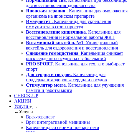
Нормализация сна
. Капельница при бессоннице,
для восстановления здорового сна
Японская терапия
. Капельница для омоложения
организма на японском препарате
Иммунитет
. Капельница для укрепления
иммунитета в сезон простуд
Восстановление кишечника
. Капельница для
восстановления и нормальной работы ЖКТ
Витаминный коктейль №1
. Универсальный
коктейль для оздоровления и восстановления
Снижение гомоцистеина
. Капельница снижает
риск сердечно-сосудистых заболеваний
PRO SPORT
. Капельница для тех, кто выбирает
спорт
Для сердца и сосудов
. Капельница для
поддержания здоровья сердца и сосудов
Стимулятор мозга
. Капельница для улучшения
памяти и работы мозга
CHECK-UP
АКЦИИ
Услуги
→
←
Услуги
Врач-терапевт
Врач интегративной медицины
Капельница со своими препаратами