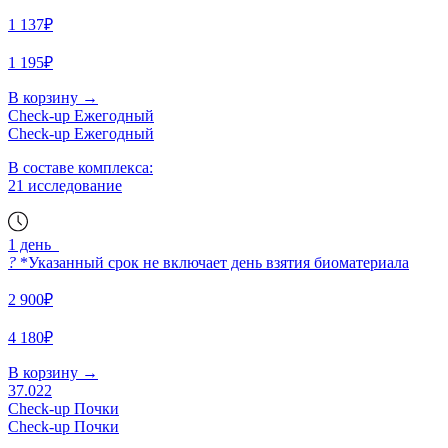
1 137₽
1 195₽
В корзину
→
Check-up Ежегодный
Check-up Ежегодный
В составе комплекса:
21 исследование
1 день
?
*Указанный срок не включает день взятия биоматериала
2 900₽
4 180₽
В корзину
→
37.022
Check-up Почки
Check-up Почки