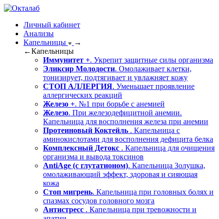
Личный кабинет
Анализы
Капельницы
→
←
Капельницы
Иммунитет +
. Укрепит защитные силы организма
Эликсир Молодости
. Омолаживает клетки,
тонизирует, подтягивает и увлажняет кожу
СТОП АЛЛЕРГИЯ
. Уменьшает проявление
аллергических реакций
Железо +
. №1 при борьбе с анемией
Железо
. При железодефицитной анемии.
Капельница для восполнения железа при анемии
Протеиновый Коктейль
. Капельница с
аминокислотами для восполнения дефицита белка
Комплексный Детокс
. Капельница для очищения
организма и вывода токсинов
AntiAge (с глутатионом)
. Капельница Золушка,
омолаживающий эффект, здоровая и сияющая
кожа
Стоп мигрень
. Капельница при головных болях и
спазмах сосудов головного мозга
Антистресс
. Капельница при тревожности и
апатии