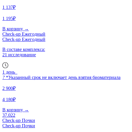
1 137₽
1 195₽
В корзину
→
Check-up Ежегодный
Check-up Ежегодный
В составе комплекса:
21 исследование
1 день
?
*Указанный срок не включает день взятия биоматериала
2 900₽
4 180₽
В корзину
→
37.022
Check-up Почки
Check-up Почки