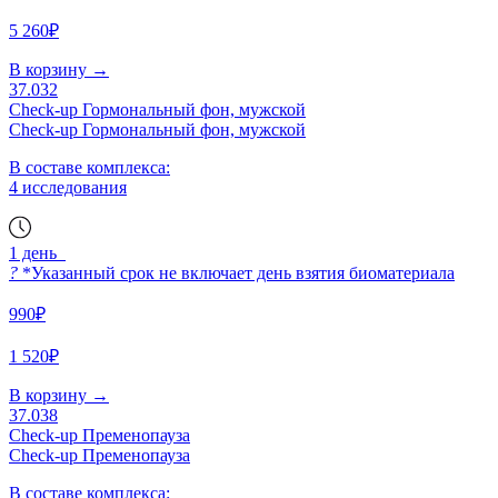
5 260₽
В корзину
→
37.032
Check-up Гормональный фон, мужской
Check-up Гормональный фон, мужской
В составе комплекса:
4 исследования
1 день
?
*Указанный срок не включает день взятия биоматериала
990₽
1 520₽
В корзину
→
37.038
Check-up Пременопауза
Check-up Пременопауза
В составе комплекса: