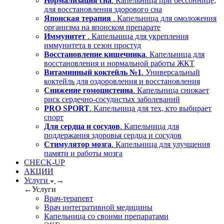
Нормализация сна
. Капельница при бессоннице,
для восстановления здорового сна
Японская терапия
. Капельница для омоложения
организма на японском препарате
Иммунитет
. Капельница для укрепления
иммунитета в сезон простуд
Восстановление кишечника
. Капельница для
восстановления и нормальной работы ЖКТ
Витаминный коктейль №1
. Универсальный
коктейль для оздоровления и восстановления
Снижение гомоцистеина
. Капельница снижает
риск сердечно-сосудистых заболеваний
PRO SPORT
. Капельница для тех, кто выбирает
спорт
Для сердца и сосудов
. Капельница для
поддержания здоровья сердца и сосудов
Стимулятор мозга
. Капельница для улучшения
памяти и работы мозга
CHECK-UP
АКЦИИ
Услуги
→
←
Услуги
Врач-терапевт
Врач интегративной медицины
Капельница со своими препаратами