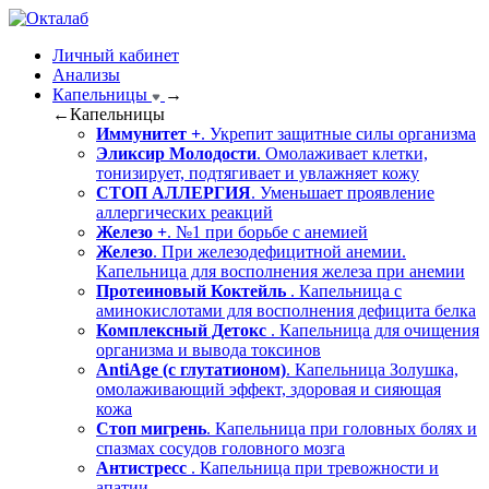
Личный кабинет
Анализы
Капельницы
→
←
Капельницы
Иммунитет +
. Укрепит защитные силы организма
Эликсир Молодости
. Омолаживает клетки,
тонизирует, подтягивает и увлажняет кожу
СТОП АЛЛЕРГИЯ
. Уменьшает проявление
аллергических реакций
Железо +
. №1 при борьбе с анемией
Железо
. При железодефицитной анемии.
Капельница для восполнения железа при анемии
Протеиновый Коктейль
. Капельница с
аминокислотами для восполнения дефицита белка
Комплексный Детокс
. Капельница для очищения
организма и вывода токсинов
AntiAge (с глутатионом)
. Капельница Золушка,
омолаживающий эффект, здоровая и сияющая
кожа
Стоп мигрень
. Капельница при головных болях и
спазмах сосудов головного мозга
Антистресс
. Капельница при тревожности и
апатии