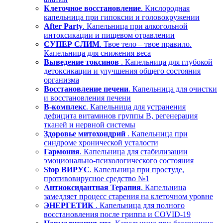
Клеточное восстановление
. Кислородная
капельница при гипоксии и головокружении
After Party
. Капельница при алкогольной
интоксикации и пищевом отравлении
СУПЕР СЛИМ
. Твое тело – твое правило.
Капельница для снижения веса
Выведение токсинов
. Капельница для глубокой
детоксикации и улучшения общего состояния
организма
Восстановление печени
. Капельница для очистки
и восстановления печени
В-комплекс
. Капельница для устранения
дефицита витаминов группы В, регенерация
тканей и нервной системы
Здоровье митохондрий
. Капельница при
синдроме хронической усталости
Гармония
. Капельница для стабилизации
эмоционально-психологического состояния
Stop ВИРУС
. Капельница при простуде,
противовирусное средство №1
Антиоксидантная Терапия
. Капельница
замедляет процесс старения на клеточном уровне
ЭНЕРГЕТИК
. Капельница для полного
восстановления после гриппа и COVID-19