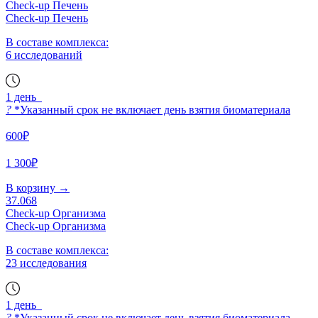
Check-up Печень
Check-up Печень
В составе комплекса:
6 исследований
1 день
?
*Указанный срок не включает день взятия биоматериала
600₽
1 300₽
В корзину
→
37.068
Check-up Организма
Check-up Организма
В составе комплекса:
23 исследования
1 день
?
*Указанный срок не включает день взятия биоматериала