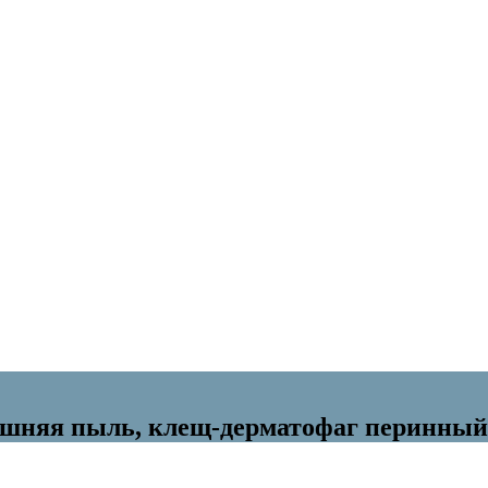
ашняя пыль, клещ-дерматофаг перинный