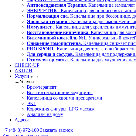
Антиоксидантная Терапия
. Капельница замедляет
ЭНЕРГЕТИК
. Капельница для полного восстано
Нормализация сна
. Капельница при бессоннице, д
Японская терапия
. Капельница для омоложения о
Иммунитет
. Капельница для укрепления иммуните
Восстановление кишечника
. Капельница для вос
Витаминный коктейль №1
. Универсальный коктей
Снижение гомоцистеина
. Капельница снижает рис
PRO SPORT
. Капельница для тех, кто выбирает сп
Для сердца и сосудов
. Капельница для поддержания
Стимулятор мозга
. Капельница для улучшения пам
CHECK-UP
АКЦИИ
Услуги
→
←
Услуги
Врач-терапевт
Врач интегративной медицины
Капельница со своими препаратами
ЭКГ
Коррекция фигуры. LPG массаж
Анализы на дому
Адреса
+7 (4843) 972-100
Заказать звонок
Заказать выезд на дом