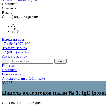
Обнинск
Обнинск
Рязань
Сочи (скоро открытие)
0
Выезд на дом
+7 (4843) 972-100
Заказать звонок
+7 (4843) 972-100
Заказать звонок
←
Главная
Обнинск
Все анализы
Аллергология в Обнинске
33.205
Панель аллергенов пыли № 1, IgE (дом
Срок выполнения
2 дня