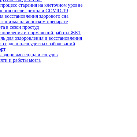
 процесс старения на клеточном уровне
вления после гриппа и COVID-19
ля восстановления здорового сна
рганизма на японском препарате
та в сезон простуд
становления и нормальной работы ЖКТ
ль для оздоровления и восстановления
к сердечно-сосудистых заболеваний
орт
 здоровья сердца и сосудов
яти и работы мозга