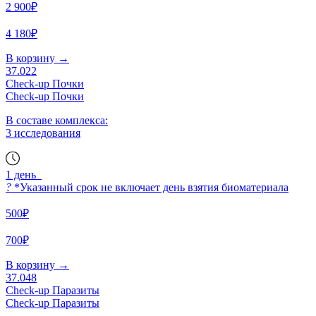
2 900₽
4 180₽
В корзину
→
37.022
Check-up Почки
Check-up Почки
В составе комплекса:
3 исследования
1 день
?
*Указанный срок не включает день взятия биоматериала
500₽
700₽
В корзину
→
37.048
Check-up Паразиты
Check-up Паразиты