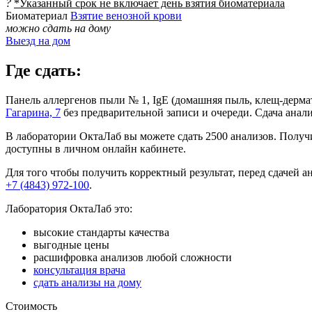
?
*Указанный срок не включает день взятия биоматериала
Биоматериал
Взятие венозной крови
можно сдать на дому
Выезд на дом
Где сдать:
Панель аллергенов пыли № 1, IgE (домашняя пыль, клещ-дерма
Гагарина, 7
без предварительной записи и очереди. Сдача анали
В лаборатории ОктаЛаб вы можете сдать 2500 анализов. Получи
доступны в личном онлайн кабинете.
Для того чтобы получить корректный результат, перед сдачей 
+7 (4843) 972-100
.
Лаборатория ОктаЛаб это:
высокие стандарты качества
выгодные цены
расшифровка анализов любой сложности
консультация врача
сдать анализы на дому
Стоимость