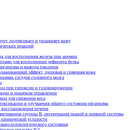
рует, подтягивает и увлажняет кожу
гических реакций
а для восполнения железа при анемии
отами для восполнения дефицита белка
организма и вывода токсинов
олаживающий эффект, здоровая и сияющая кожа
пазмах сосудов головного мозга
и
ица при гипоксии и головокружении
кации и пищевом отравлении
ница для снижения веса
етоксикации и улучшения общего состояния организма
и восстановления печени
 витаминов группы В, регенерация тканей и нервной системы
 хронической усталости
льно-психологического состояния
ирусное средство №1