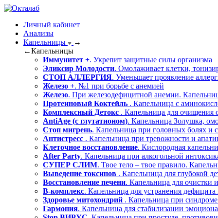
Личный кабинет
Анализы
Капельницы
→
←
Капельницы
Иммунитет +
. Укрепит защитные силы организма
Эликсир Молодости
. Омолаживает клетки, тонизи
СТОП АЛЛЕРГИЯ
. Уменьшает проявление аллер
Железо +
. №1 при борьбе с анемией
Железо
. При железодефицитной анемии. Капельниц
Протеиновый Коктейль
. Капельница с аминокисл
Комплексный Детокс
. Капельница для очищения 
AntiAge (с глутатионом)
. Капельница Золушка, ом
Стоп мигрень
. Капельница при головных болях и с
Антистресс
. Капельница при тревожности и апати
Клеточное восстановление
. Кислородная капельн
After Party
. Капельница при алкогольной интокси
СУПЕР СЛИМ
. Твое тело – твое правило. Капель
Выведение токсинов
. Капельница для глубокой д
Восстановление печени
. Капельница для очистки 
В-комплекс
. Капельница для устранения дефицита
Здоровье митохондрий
. Капельница при синдроме
Гармония
. Капельница для стабилизации эмоциона
Stop ВИРУС
. Капельница при простуде, противов