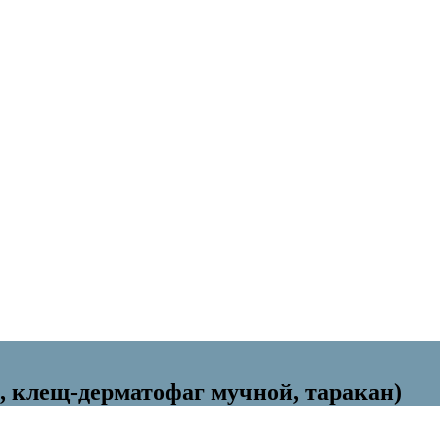
, клещ-дерматофаг мучной, таракан)