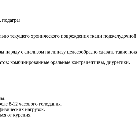
 подагра)
тельно текущего хронического повреждения ткани поджелудочно
наряду с анализом на липазу целесообразно сдавать такие пок
атов: комбинированные оральные контрацептивы, диуретики.
ны.
сле 8-12 часового голодания.
физических нагрузок.
ься от курения.