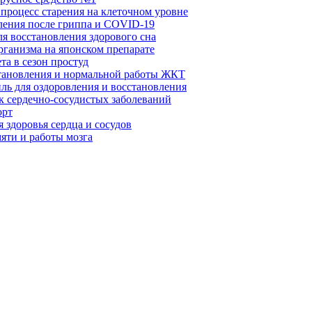
 процесс старения на клеточном уровне
вления после гриппа и COVID-19
ля восстановления здорового сна
рганизма на японском препарате
та в сезон простуд
становления и нормальной работы ЖКТ
ль для оздоровления и восстановления
к сердечно-сосудистых заболеваний
орт
 здоровья сердца и сосудов
яти и работы мозга