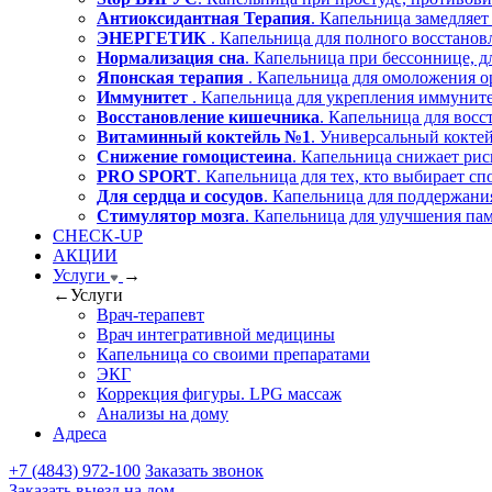
Антиоксидантная Терапия
. Капельница замедляет
ЭНЕРГЕТИК
. Капельница для полного восстано
Нормализация сна
. Капельница при бессоннице, д
Японская терапия
. Капельница для омоложения о
Иммунитет
. Капельница для укрепления иммуните
Восстановление кишечника
. Капельница для вос
Витаминный коктейль №1
. Универсальный коктей
Снижение гомоцистеина
. Капельница снижает рис
PRO SPORT
. Капельница для тех, кто выбирает сп
Для сердца и сосудов
. Капельница для поддержания
Стимулятор мозга
. Капельница для улучшения пам
CHECK-UP
АКЦИИ
Услуги
→
←
Услуги
Врач-терапевт
Врач интегративной медицины
Капельница со своими препаратами
ЭКГ
Коррекция фигуры. LPG массаж
Анализы на дому
Адреса
+7 (4843) 972-100
Заказать звонок
Заказать выезд на дом