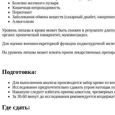
Болезни желчного пузыря
Кишечная непроходимость
Перитонит
Заболевания обмена веществ (сахарный диабет, ожирение,
Алкоголизм
Уровень липазы в крови может быть снижен в результате дли
органа: хронический панкреатит, муковисцидоз.
Для оценки внешнесекреторной функции поджелудочной железы 
На уровень липазы может влиять прием лекарственных препар
Подготовка:
Для выполнения анализа производится забор крови из ве
Исследование предпочтительно сдавать утром натощак по
Накануне следует избегать приема алкоголя, чрезмерных 
За 30-60 минут до исследования рекомендуется воздержат
Где сдать: