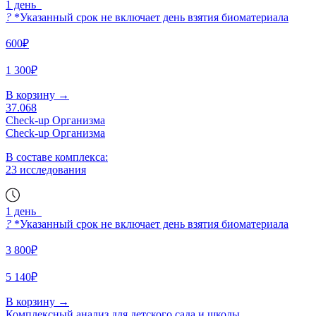
1 день
?
*Указанный срок не включает день взятия биоматериала
600₽
1 300₽
В корзину
→
37.068
Check-up Организма
Check-up Организма
В составе комплекса:
23 исследования
1 день
?
*Указанный срок не включает день взятия биоматериала
3 800₽
5 140₽
В корзину
→
Комплексный анализ для детского сада и школы