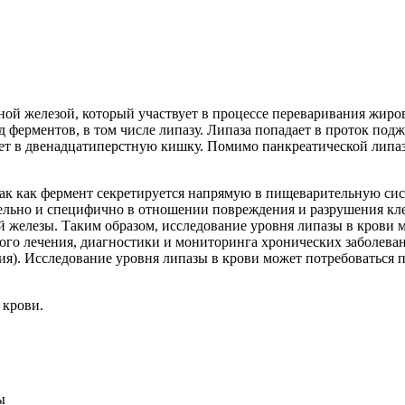
ой железой, который участвует в процессе переваривания жиров
д ферментов, в том числе липазу. Липаза попадает в проток по
ет в двенадцатиперстную кишку. Помимо панкреатической липаз
 так как фермент секретируется напрямую в пищеварительную си
тельно и специфично в отношении повреждения и разрушения кл
 железы. Таким образом, исследование уровня липазы в крови 
го лечения, диагностики и мониторинга хронических заболева
ия). Исследование уровня липазы в крови может потребоваться 
 крови.
ы