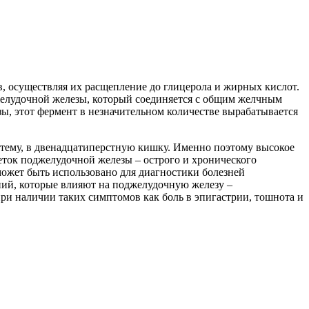
, осуществляя их расщепление до глицерола и жирных кислот.
джелудочной железы, который соединяется с общим желчным
ы, этот фермент в незначительном количестве вырабатывается
стему, в двенадцатиперстную кишку. Именно поэтому высокое
еток поджелудочной железы – острого и хронического
может быть использовано для диагностики болезней
ний, которые влияют на поджелудочную железу –
при наличии таких симптомов как боль в эпигастрии, тошнота и