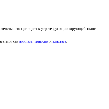
й железы, что приводит к утрате функционирующей ткани
азатели как
амилаза
,
трипсин
и
эластаза
.