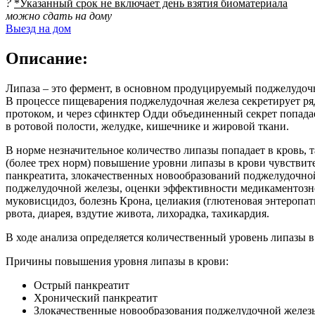
?
*Указанный срок не включает день взятия биоматериала
можно сдать на дому
Выезд на дом
Описание:
Липаза – это фермент, в основном продуцируемый поджелудочн
В процессе пищеварения поджелудочная железа секретирует ря
протоком, и через сфинктер Одди объединенный секрет попада
в ротовой полости, желудке, кишечнике и жировой ткани.
В норме незначительное количество липазы попадает в кровь,
(более трех норм) повышение уровни липазы в крови чувстви
панкреатита, злокачественных новообразований поджелудочной
поджелудочной железы, оценки эффективности медикаментозно
муковисцидоз, болезнь Крона, целиакия (глютеновая энтеропат
рвота, диарея, вздутие живота, лихорадка, тахикардия.
В ходе анализа определяется количественный уровень липазы в
Причины повышения уровня липазы в крови:
Острый панкреатит
Хронический панкреатит
Злокачественные новообразования поджелудочной желез