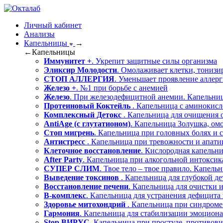
Личный кабинет
Анализы
Капельницы
→
←
Капельницы
Иммунитет +
. Укрепит защитные силы организма
Эликсир Молодости
. Омолаживает клетки, тонизи
СТОП АЛЛЕРГИЯ
. Уменьшает проявление аллер
Железо +
. №1 при борьбе с анемией
Железо
. При железодефицитной анемии. Капельниц
Протеиновый Коктейль
. Капельница с аминокисл
Комплексный Детокс
. Капельница для очищения 
AntiAge (с глутатионом)
. Капельница Золушка, ом
Стоп мигрень
. Капельница при головных болях и с
Антистресс
. Капельница при тревожности и апати
Клеточное восстановление
. Кислородная капельн
After Party
. Капельница при алкогольной интокси
СУПЕР СЛИМ
. Твое тело – твое правило. Капель
Выведение токсинов
. Капельница для глубокой д
Восстановление печени
. Капельница для очистки 
В-комплекс
. Капельница для устранения дефицита
Здоровье митохондрий
. Капельница при синдроме
Гармония
. Капельница для стабилизации эмоциона
Stop ВИРУС
. Капельница при простуде, противов