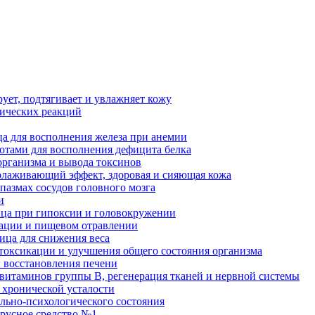
рует, подтягивает и увлажняет кожу
гических реакций
а для восполнения железа при анемии
отами для восполнения дефицита белка
организма и вывода токсинов
олаживающий эффект, здоровая и сияющая кожа
пазмах сосудов головного мозга
и
ица при гипоксии и головокружении
кации и пищевом отравлении
ница для снижения веса
етоксикации и улучшения общего состояния организма
и восстановления печени
 витаминов группы В, регенерация тканей и нервной системы
 хронической усталости
льно-психологического состояния
ирусное средство №1