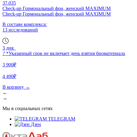
37.035
Check-up Гормональный фон, женский MAXIMUM
Check-up Гормональный фон, женский MAXIMUM
В составе комплекса:
13 исследований
3 дня
?
*Указанный срок не включает день взятия биоматериала
3 900₽
4 490₽
В корзину
→
←
→
Мы в социальных сетях
TELEGRAM
Дзен