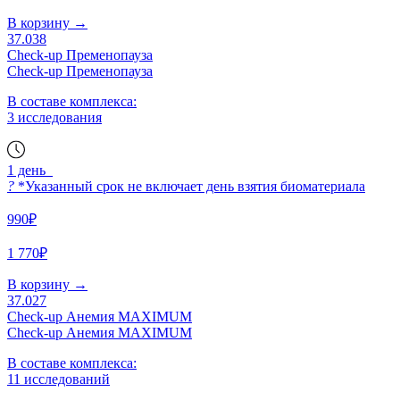
В корзину
→
37.038
Check-up Пременопауза
Check-up Пременопауза
В составе комплекса:
3 исследования
1 день
?
*Указанный срок не включает день взятия биоматериала
990₽
1 770₽
В корзину
→
37.027
Check-up Анемия MAXIMUM
Check-up Анемия MAXIMUM
В составе комплекса:
11 исследований