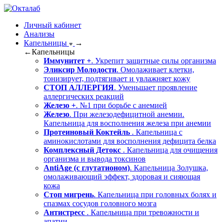
Личный кабинет
Анализы
Капельницы
→
←
Капельницы
Иммунитет +
. Укрепит защитные силы организма
Эликсир Молодости
. Омолаживает клетки,
тонизирует, подтягивает и увлажняет кожу
СТОП АЛЛЕРГИЯ
. Уменьшает проявление
аллергических реакций
Железо +
. №1 при борьбе с анемией
Железо
. При железодефицитной анемии.
Капельница для восполнения железа при анемии
Протеиновый Коктейль
. Капельница с
аминокислотами для восполнения дефицита белка
Комплексный Детокс
. Капельница для очищения
организма и вывода токсинов
AntiAge (с глутатионом)
. Капельница Золушка,
омолаживающий эффект, здоровая и сияющая
кожа
Стоп мигрень
. Капельница при головных болях и
спазмах сосудов головного мозга
Антистресс
. Капельница при тревожности и
апатии