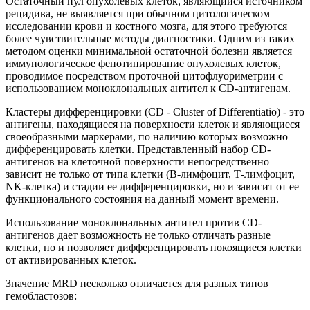
Остаточный пул опухолевых клеток, являющийся источником
рецидива, не выявляется при обычном цитологическом
исследовании крови и костного мозга, для этого требуются
более чувствительные методы диагностики. Одним из таких
методом оценки минимальной остаточной болезни является
иммунологическое фенотипирование опухолевых клеток,
проводимое посредством проточной цитофлуориметрии с
использованием моноклональных антител к CD-антигенам.
Кластеры дифференцировки (CD - Cluster of Differentiatio) - это
антигены, находящиеся на поверхности клеток и являющиеся
своеобразными маркерами, по наличию которых возможно
дифференцировать клетки. Представленный набор CD-
антигенов на клеточной поверхности непосредственно
зависит не только от типа клетки (В-лимфоцит, Т-лимфоцит,
NK-клетка) и стадии ее дифференцировки, но и зависит от ее
функционального состояния на данный момент времени.
Использование моноклональных антител против CD-
антигенов дает возможность не только отличать разные
клетки, но и позволяет дифференцировать покоящиеся клетки
от активированных клеток.
Значение MRD несколько отличается для разных типов
гемобластозов: