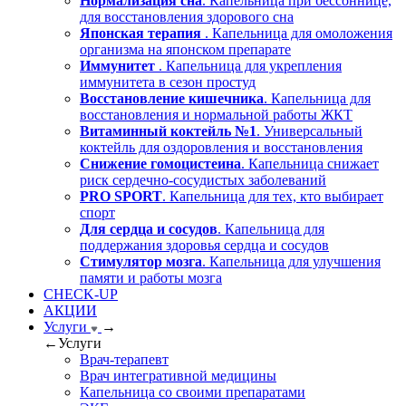
Нормализация сна
. Капельница при бессоннице,
для восстановления здорового сна
Японская терапия
. Капельница для омоложения
организма на японском препарате
Иммунитет
. Капельница для укрепления
иммунитета в сезон простуд
Восстановление кишечника
. Капельница для
восстановления и нормальной работы ЖКТ
Витаминный коктейль №1
. Универсальный
коктейль для оздоровления и восстановления
Снижение гомоцистеина
. Капельница снижает
риск сердечно-сосудистых заболеваний
PRO SPORT
. Капельница для тех, кто выбирает
спорт
Для сердца и сосудов
. Капельница для
поддержания здоровья сердца и сосудов
Стимулятор мозга
. Капельница для улучшения
памяти и работы мозга
CHECK-UP
АКЦИИ
Услуги
→
←
Услуги
Врач-терапевт
Врач интегративной медицины
Капельница со своими препаратами