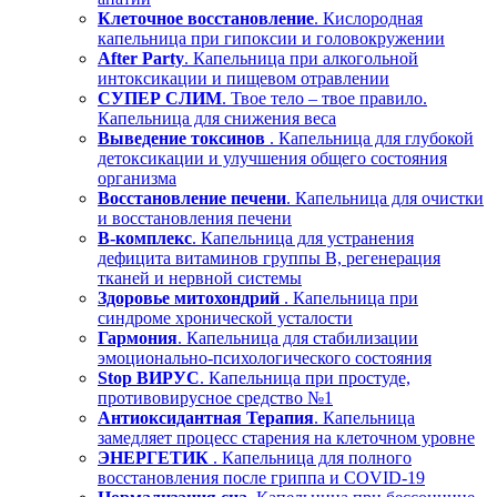
Клеточное восстановление
. Кислородная
капельница при гипоксии и головокружении
After Party
. Капельница при алкогольной
интоксикации и пищевом отравлении
СУПЕР СЛИМ
. Твое тело – твое правило.
Капельница для снижения веса
Выведение токсинов
. Капельница для глубокой
детоксикации и улучшения общего состояния
организма
Восстановление печени
. Капельница для очистки
и восстановления печени
В-комплекс
. Капельница для устранения
дефицита витаминов группы В, регенерация
тканей и нервной системы
Здоровье митохондрий
. Капельница при
синдроме хронической усталости
Гармония
. Капельница для стабилизации
эмоционально-психологического состояния
Stop ВИРУС
. Капельница при простуде,
противовирусное средство №1
Антиоксидантная Терапия
. Капельница
замедляет процесс старения на клеточном уровне
ЭНЕРГЕТИК
. Капельница для полного
восстановления после гриппа и COVID-19