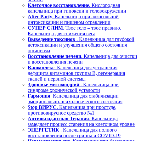
Клеточное восстановление
. Кислородная
капельница при гипоксии и головокружении
After Party
. Капельница при алкогольной
интоксикации и пищевом отравлении
СУПЕР СЛИМ
. Твое тело – твое правило.
Капельница для снижения веса
Выведение токсинов
. Капельница для глубокой
детоксикации и улучшения общего состояния
организма
Восстановление печени
. Капельница для очистки
и восстановления печени
В-комплекс
. Капельница для устранения
дефицита витаминов группы В, регенерация
тканей и нервной системы
Здоровье митохондрий
. Капельница при
синдроме хронической усталости
Гармония
. Капельница для стабилизации
эмоционально-психологического состояния
Stop ВИРУС
. Капельница при простуде,
противовирусное средство №1
Антиоксидантная Терапия
. Капельница
замедляет процесс старения на клеточном уровне
ЭНЕРГЕТИК
. Капельница для полного
восстановления после гриппа и COVID-19