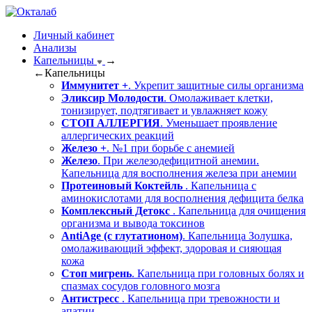
Личный кабинет
Анализы
Капельницы
→
←
Капельницы
Иммунитет +
. Укрепит защитные силы организма
Эликсир Молодости
. Омолаживает клетки,
тонизирует, подтягивает и увлажняет кожу
СТОП АЛЛЕРГИЯ
. Уменьшает проявление
аллергических реакций
Железо +
. №1 при борьбе с анемией
Железо
. При железодефицитной анемии.
Капельница для восполнения железа при анемии
Протеиновый Коктейль
. Капельница с
аминокислотами для восполнения дефицита белка
Комплексный Детокс
. Капельница для очищения
организма и вывода токсинов
AntiAge (с глутатионом)
. Капельница Золушка,
омолаживающий эффект, здоровая и сияющая
кожа
Стоп мигрень
. Капельница при головных болях и
спазмах сосудов головного мозга
Антистресс
. Капельница при тревожности и
апатии