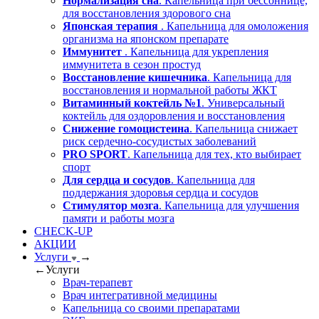
Нормализация сна
. Капельница при бессоннице,
для восстановления здорового сна
Японская терапия
. Капельница для омоложения
организма на японском препарате
Иммунитет
. Капельница для укрепления
иммунитета в сезон простуд
Восстановление кишечника
. Капельница для
восстановления и нормальной работы ЖКТ
Витаминный коктейль №1
. Универсальный
коктейль для оздоровления и восстановления
Снижение гомоцистеина
. Капельница снижает
риск сердечно-сосудистых заболеваний
PRO SPORT
. Капельница для тех, кто выбирает
спорт
Для сердца и сосудов
. Капельница для
поддержания здоровья сердца и сосудов
Стимулятор мозга
. Капельница для улучшения
памяти и работы мозга
CHECK-UP
АКЦИИ
Услуги
→
←
Услуги
Врач-терапевт
Врач интегративной медицины
Капельница со своими препаратами