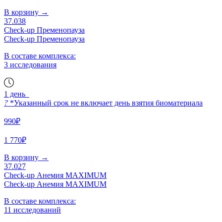
В корзину
→
37.038
Check-up Пременопауза
Check-up Пременопауза
В составе комплекса:
3 исследования
1 день
?
*Указанный срок не включает день взятия биоматериала
990₽
1 770₽
В корзину
→
37.027
Check-up Анемия MAXIMUM
Check-up Анемия MAXIMUM
В составе комплекса:
11 исследований