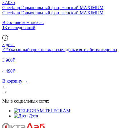
37.035
Check-up Гормональный фон, женский MAXIMUM
Check-up Гормональный фон, женский MAXIMUM
В составе комплекса:
13 исследований
3 дня
?
*Указанный срок не включает день взятия биоматериала
3 900₽
4 490₽
В корзину
→
←
→
Мы в социальных сетях
TELEGRAM
Дзен