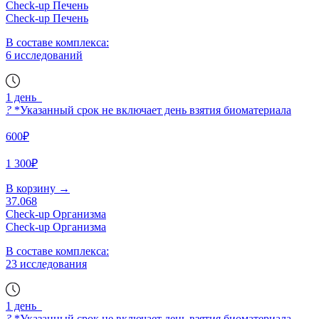
Check-up Печень
Check-up Печень
В составе комплекса:
6 исследований
1 день
?
*Указанный срок не включает день взятия биоматериала
600₽
1 300₽
В корзину
→
37.068
Check-up Организма
Check-up Организма
В составе комплекса:
23 исследования
1 день
?
*Указанный срок не включает день взятия биоматериала