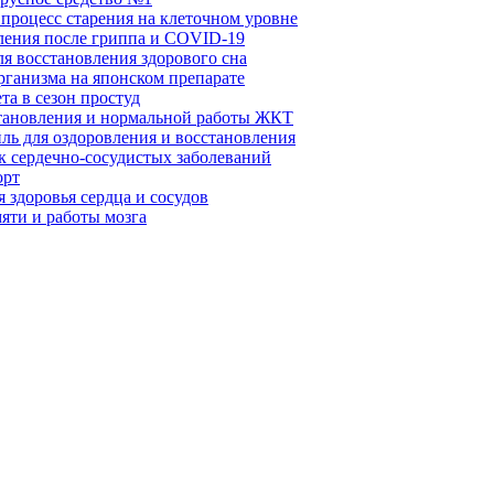
 процесс старения на клеточном уровне
вления после гриппа и COVID-19
ля восстановления здорового сна
рганизма на японском препарате
та в сезон простуд
становления и нормальной работы ЖКТ
ль для оздоровления и восстановления
к сердечно-сосудистых заболеваний
орт
 здоровья сердца и сосудов
яти и работы мозга