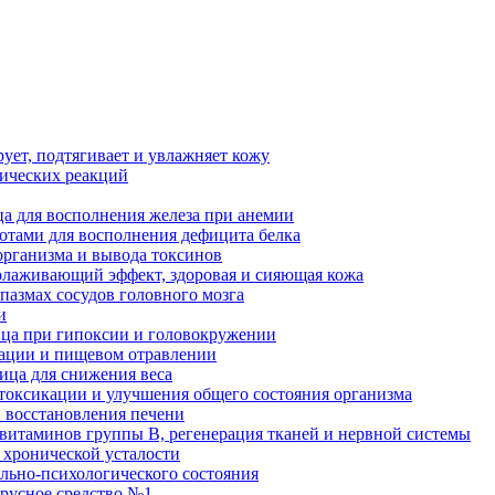
рует, подтягивает и увлажняет кожу
гических реакций
а для восполнения железа при анемии
отами для восполнения дефицита белка
организма и вывода токсинов
олаживающий эффект, здоровая и сияющая кожа
пазмах сосудов головного мозга
и
ица при гипоксии и головокружении
кации и пищевом отравлении
ница для снижения веса
етоксикации и улучшения общего состояния организма
и восстановления печени
 витаминов группы В, регенерация тканей и нервной системы
 хронической усталости
льно-психологического состояния
ирусное средство №1