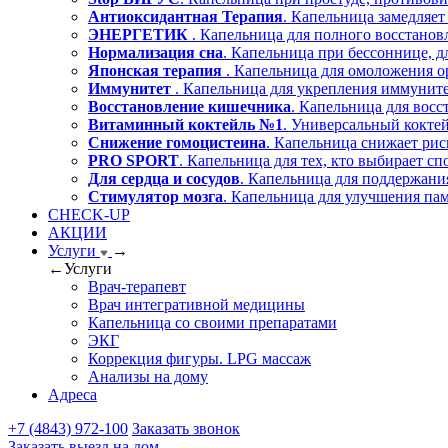
Антиоксидантная Терапия
. Капельница замедляет
ЭНЕРГЕТИК
. Капельница для полного восстано
Нормализация сна
. Капельница при бессоннице, д
Японская терапия
. Капельница для омоложения о
Иммунитет
. Капельница для укрепления иммуните
Восстановление кишечника
. Капельница для вос
Витаминный коктейль №1
. Универсальный коктей
Снижение гомоцистеина
. Капельница снижает рис
PRO SPORT
. Капельница для тех, кто выбирает сп
Для сердца и сосудов
. Капельница для поддержания
Стимулятор мозга
. Капельница для улучшения пам
CHECK-UP
АКЦИИ
Услуги
→
←
Услуги
Врач-терапевт
Врач интегративной медицины
Капельница со своими препаратами
ЭКГ
Коррекция фигуры. LPG массаж
Анализы на дому
Адреса
+7 (4843) 972-100
Заказать звонок
Заказать выезд на дом