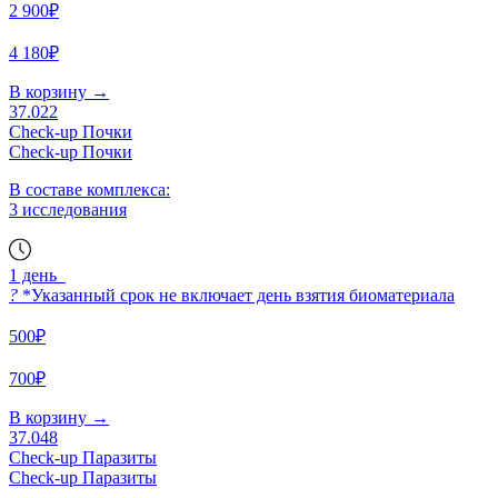
2 900₽
4 180₽
В корзину
→
37.022
Check-up Почки
Check-up Почки
В составе комплекса:
3 исследования
1 день
?
*Указанный срок не включает день взятия биоматериала
500₽
700₽
В корзину
→
37.048
Check-up Паразиты
Check-up Паразиты