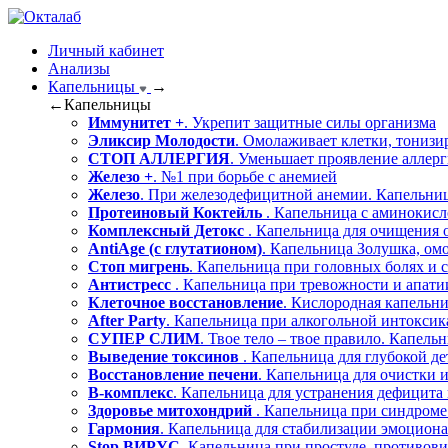
Личный кабинет
Анализы
Капельницы
→
←
Капельницы
Иммунитет +
. Укрепит защитные силы организма
Эликсир Молодости
. Омолаживает клетки, тонизи
СТОП АЛЛЕРГИЯ
. Уменьшает проявление аллер
Железо +
. №1 при борьбе с анемией
Железо
. При железодефицитной анемии. Капельниц
Протеиновый Коктейль
. Капельница с аминокисл
Комплексный Детокс
. Капельница для очищения 
AntiAge (с глутатионом)
. Капельница Золушка, ом
Стоп мигрень
. Капельница при головных болях и с
Антистресс
. Капельница при тревожности и апати
Клеточное восстановление
. Кислородная капельн
After Party
. Капельница при алкогольной интокси
СУПЕР СЛИМ
. Твое тело – твое правило. Капель
Выведение токсинов
. Капельница для глубокой д
Восстановление печени
. Капельница для очистки 
В-комплекс
. Капельница для устранения дефицита
Здоровье митохондрий
. Капельница при синдроме
Гармония
. Капельница для стабилизации эмоциона
Stop ВИРУС
. Капельница при простуде, противов