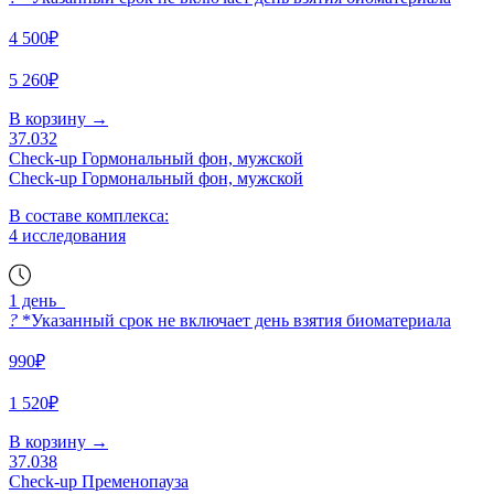
4 500₽
5 260₽
В корзину
→
37.032
Check-up Гормональный фон, мужской
Check-up Гормональный фон, мужской
В составе комплекса:
4 исследования
1 день
?
*Указанный срок не включает день взятия биоматериала
990₽
1 520₽
В корзину
→
37.038
Check-up Пременопауза