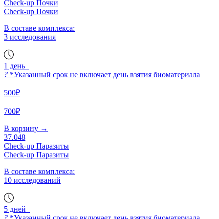
Check-up Почки
Check-up Почки
В составе комплекса:
3 исследования
1 день
?
*Указанный срок не включает день взятия биоматериала
500₽
700₽
В корзину
→
37.048
Check-up Паразиты
Check-up Паразиты
В составе комплекса:
10 исследований
5 дней
?
*Указанный срок не включает день взятия биоматериала