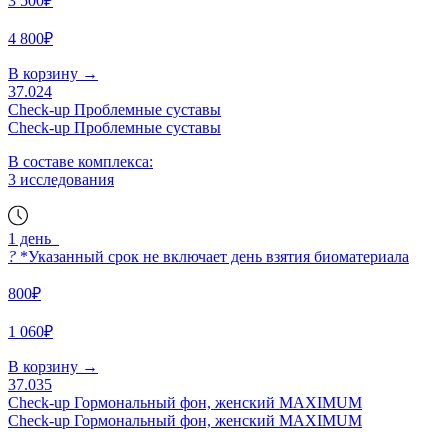
3 500₽
4 800₽
В корзину
→
37.024
Check-up Проблемные суставы
Check-up Проблемные суставы
В составе комплекса:
3 исследования
1 день
?
*Указанный срок не включает день взятия биоматериала
800₽
1 060₽
В корзину
→
37.035
Check-up Гормональный фон, женский MAXIMUM
Check-up Гормональный фон, женский MAXIMUM