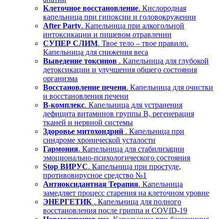
Клеточное восстановление
. Кислородная
капельница при гипоксии и головокружении
After Party
. Капельница при алкогольной
интоксикации и пищевом отравлении
СУПЕР СЛИМ
. Твое тело – твое правило.
Капельница для снижения веса
Выведение токсинов
. Капельница для глубокой
детоксикации и улучшения общего состояния
организма
Восстановление печени
. Капельница для очистки
и восстановления печени
В-комплекс
. Капельница для устранения
дефицита витаминов группы В, регенерация
тканей и нервной системы
Здоровье митохондрий
. Капельница при
синдроме хронической усталости
Гармония
. Капельница для стабилизации
эмоционально-психологического состояния
Stop ВИРУС
. Капельница при простуде,
противовирусное средство №1
Антиоксидантная Терапия
. Капельница
замедляет процесс старения на клеточном уровне
ЭНЕРГЕТИК
. Капельница для полного
восстановления после гриппа и COVID-19