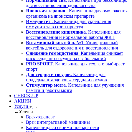
Нормализация сна
. Капельница при бессоннице,
для восстановления здорового сна
Японская терапия
. Капельница для омоложения
организма на японском препарате
Иммунитет
. Капельница для укрепления
иммунитета в сезон простуд
Восстановление кишечника
. Капельница для
восстановления и нормальной работы ЖКТ
Витаминный коктейль №1
. Универсальный
коктейль для оздоровления и восстановления
Снижение гомоцистеина
. Капельница снижает
риск сердечно-сосудистых заболеваний
PRO SPORT
. Капельница для тех, кто выбирает
спорт
Для сердца и сосудов
. Капельница для
поддержания здоровья сердца и сосудов
Стимулятор мозга
. Капельница для улучшения
памяти и работы мозга
CHECK-UP
АКЦИИ
Услуги
→
←
Услуги
Врач-терапевт
Врач интегративной медицины
Капельница со своими препаратами