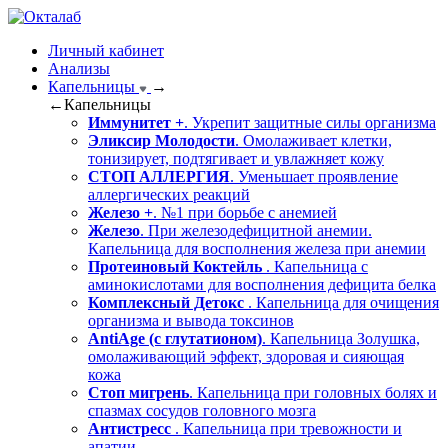
Личный кабинет
Анализы
Капельницы
→
←
Капельницы
Иммунитет +
. Укрепит защитные силы организма
Эликсир Молодости
. Омолаживает клетки,
тонизирует, подтягивает и увлажняет кожу
СТОП АЛЛЕРГИЯ
. Уменьшает проявление
аллергических реакций
Железо +
. №1 при борьбе с анемией
Железо
. При железодефицитной анемии.
Капельница для восполнения железа при анемии
Протеиновый Коктейль
. Капельница с
аминокислотами для восполнения дефицита белка
Комплексный Детокс
. Капельница для очищения
организма и вывода токсинов
AntiAge (с глутатионом)
. Капельница Золушка,
омолаживающий эффект, здоровая и сияющая
кожа
Стоп мигрень
. Капельница при головных болях и
спазмах сосудов головного мозга
Антистресс
. Капельница при тревожности и
апатии