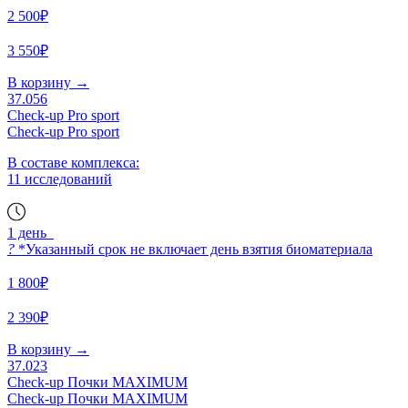
2 500₽
3 550₽
В корзину
→
37.056
Check-up Pro sport
Check-up Pro sport
В составе комплекса:
11 исследований
1 день
?
*Указанный срок не включает день взятия биоматериала
1 800₽
2 390₽
В корзину
→
37.023
Check-up Почки MAXIMUM
Check-up Почки MAXIMUM