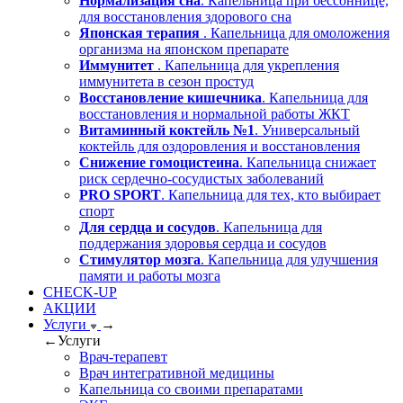
Нормализация сна
. Капельница при бессоннице,
для восстановления здорового сна
Японская терапия
. Капельница для омоложения
организма на японском препарате
Иммунитет
. Капельница для укрепления
иммунитета в сезон простуд
Восстановление кишечника
. Капельница для
восстановления и нормальной работы ЖКТ
Витаминный коктейль №1
. Универсальный
коктейль для оздоровления и восстановления
Снижение гомоцистеина
. Капельница снижает
риск сердечно-сосудистых заболеваний
PRO SPORT
. Капельница для тех, кто выбирает
спорт
Для сердца и сосудов
. Капельница для
поддержания здоровья сердца и сосудов
Стимулятор мозга
. Капельница для улучшения
памяти и работы мозга
CHECK-UP
АКЦИИ
Услуги
→
←
Услуги
Врач-терапевт
Врач интегративной медицины
Капельница со своими препаратами