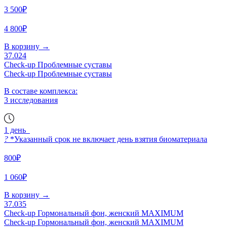
3 500₽
4 800₽
В корзину
→
37.024
Check-up Проблемные суставы
Check-up Проблемные суставы
В составе комплекса:
3 исследования
1 день
?
*Указанный срок не включает день взятия биоматериала
800₽
1 060₽
В корзину
→
37.035
Check-up Гормональный фон, женский MAXIMUM
Check-up Гормональный фон, женский MAXIMUM