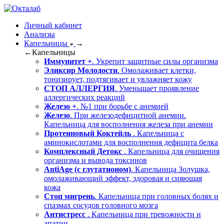
Личный кабинет
Анализы
Капельницы
→
←
Капельницы
Иммунитет +
. Укрепит защитные силы организма
Эликсир Молодости
. Омолаживает клетки,
тонизирует, подтягивает и увлажняет кожу
СТОП АЛЛЕРГИЯ
. Уменьшает проявление
аллергических реакций
Железо +
. №1 при борьбе с анемией
Железо
. При железодефицитной анемии.
Капельница для восполнения железа при анемии
Протеиновый Коктейль
. Капельница с
аминокислотами для восполнения дефицита белка
Комплексный Детокс
. Капельница для очищения
организма и вывода токсинов
AntiAge (с глутатионом)
. Капельница Золушка,
омолаживающий эффект, здоровая и сияющая
кожа
Стоп мигрень
. Капельница при головных болях и
спазмах сосудов головного мозга
Антистресс
. Капельница при тревожности и
апатии