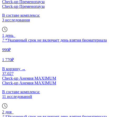
Check-up Пременопауза
Check-up Пременопауза
В составе комплекса:
3 исследования
1 день
?
*Указанный срок не включает день взятия биоматериала
990₽
1 770₽
В корзину
→
37.027
Check-up Анемия MAXIMUM
Check-up Анемия MAXIMUM
В составе комплекса:
11 исследований
2 дня
?
*Указанный срок не включает день взятия биоматериала