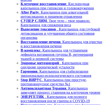
Клеточное восстановление
. Кислородная
капельница при гипоксии и головокружении
After Party
. Капельница при алкогольной
интоксикации и пищевом отравлении
СУПЕР СЛИМ
. Твое тело – твое правило.
Капельница для снижения веса
Выведение токсинов
. Капельница для глубокой
детоксикации и улучшения общего состояния
организма
Восстановление печени
. Капельница для очистки
и восстановления печени
В-комплекс
. Капельница для устранения
дефицита витаминов группы В, регенерация
тканей и нервной системы
Здоровье митохондрий
. Капельница при
синдроме хронической усталости
Гармония
. Капельница для стабилизации
эмоционально-психологического состояния
Stop ВИРУС
. Капельница при простуде,
противовирусное средство №1
Антиоксидантная Терапия
. Капельница
замедляет процесс старения на клеточном уровне
ЭНЕРГЕТИК
. Капельница для полного
восстановления после гриппа и COVID-19