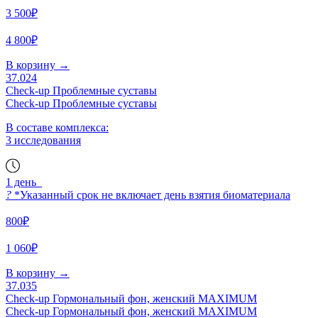
3 500₽
4 800₽
В корзину
→
37.024
Check-up Проблемные суставы
Check-up Проблемные суставы
В составе комплекса:
3 исследования
1 день
?
*Указанный срок не включает день взятия биоматериала
800₽
1 060₽
В корзину
→
37.035
Check-up Гормональный фон, женский MAXIMUM
Check-up Гормональный фон, женский MAXIMUM