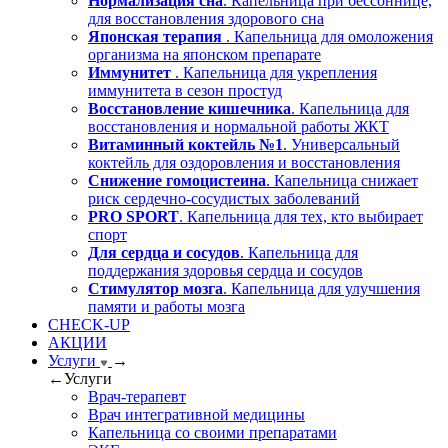
Нормализация сна
. Капельница при бессоннице,
для восстановления здорового сна
Японская терапия
. Капельница для омоложения
организма на японском препарате
Иммунитет
. Капельница для укрепления
иммунитета в сезон простуд
Восстановление кишечника
. Капельница для
восстановления и нормальной работы ЖКТ
Витаминный коктейль №1
. Универсальный
коктейль для оздоровления и восстановления
Снижение гомоцистеина
. Капельница снижает
риск сердечно-сосудистых заболеваний
PRO SPORT
. Капельница для тех, кто выбирает
спорт
Для сердца и сосудов
. Капельница для
поддержания здоровья сердца и сосудов
Стимулятор мозга
. Капельница для улучшения
памяти и работы мозга
CHECK-UP
АКЦИИ
Услуги
→
←
Услуги
Врач-терапевт
Врач интегративной медицины
Капельница со своими препаратами