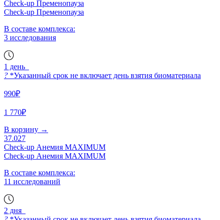
Check-up Пременопауза
Check-up Пременопауза
В составе комплекса:
3 исследования
1 день
?
*Указанный срок не включает день взятия биоматериала
990₽
1 770₽
В корзину
→
37.027
Check-up Анемия MAXIMUM
Check-up Анемия MAXIMUM
В составе комплекса:
11 исследований
2 дня
?
*Указанный срок не включает день взятия биоматериала