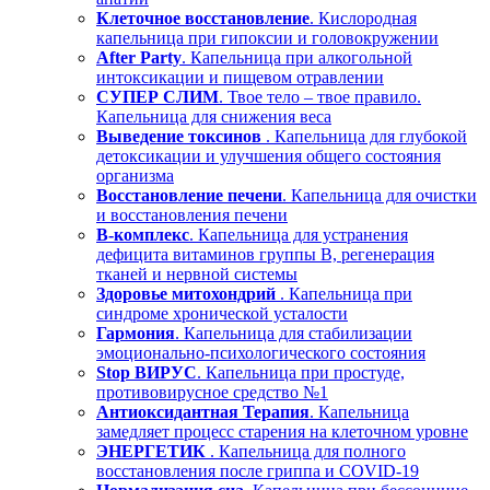
Клеточное восстановление
. Кислородная
капельница при гипоксии и головокружении
After Party
. Капельница при алкогольной
интоксикации и пищевом отравлении
СУПЕР СЛИМ
. Твое тело – твое правило.
Капельница для снижения веса
Выведение токсинов
. Капельница для глубокой
детоксикации и улучшения общего состояния
организма
Восстановление печени
. Капельница для очистки
и восстановления печени
В-комплекс
. Капельница для устранения
дефицита витаминов группы В, регенерация
тканей и нервной системы
Здоровье митохондрий
. Капельница при
синдроме хронической усталости
Гармония
. Капельница для стабилизации
эмоционально-психологического состояния
Stop ВИРУС
. Капельница при простуде,
противовирусное средство №1
Антиоксидантная Терапия
. Капельница
замедляет процесс старения на клеточном уровне
ЭНЕРГЕТИК
. Капельница для полного
восстановления после гриппа и COVID-19