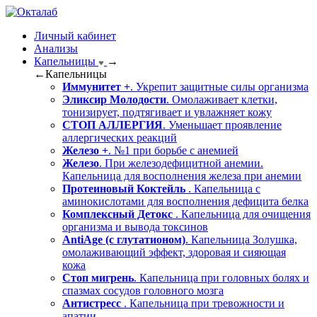
Личный кабинет
Анализы
Капельницы
→
←
Капельницы
Иммунитет +
. Укрепит защитные силы организма
Эликсир Молодости
. Омолаживает клетки,
тонизирует, подтягивает и увлажняет кожу
СТОП АЛЛЕРГИЯ
. Уменьшает проявление
аллергических реакций
Железо +
. №1 при борьбе с анемией
Железо
. При железодефицитной анемии.
Капельница для восполнения железа при анемии
Протеиновый Коктейль
. Капельница с
аминокислотами для восполнения дефицита белка
Комплексный Детокс
. Капельница для очищения
организма и вывода токсинов
AntiAge (с глутатионом)
. Капельница Золушка,
омолаживающий эффект, здоровая и сияющая
кожа
Стоп мигрень
. Капельница при головных болях и
спазмах сосудов головного мозга
Антистресс
. Капельница при тревожности и
апатии