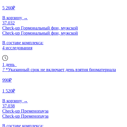
5 260₽
В корзину
→
37.032
Check-up Гормональный фон, мужской
Check-up Гормональный фон, мужской
В составе комплекса:
4 исследования
1 день
?
*Указанный срок не включает день взятия биоматериала
990₽
1 520₽
В корзину
→
37.038
Check-up Пременопауза
Check-up Пременопауза
В составе комплекса: