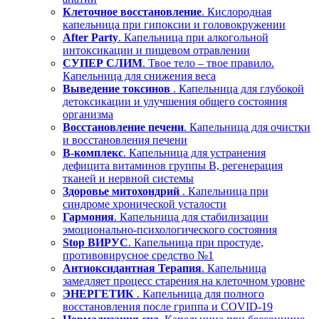
Клеточное восстановление
. Кислородная
капельница при гипоксии и головокружении
After Party
. Капельница при алкогольной
интоксикации и пищевом отравлении
СУПЕР СЛИМ
. Твое тело – твое правило.
Капельница для снижения веса
Выведение токсинов
. Капельница для глубокой
детоксикации и улучшения общего состояния
организма
Восстановление печени
. Капельница для очистки
и восстановления печени
В-комплекс
. Капельница для устранения
дефицита витаминов группы В, регенерация
тканей и нервной системы
Здоровье митохондрий
. Капельница при
синдроме хронической усталости
Гармония
. Капельница для стабилизации
эмоционально-психологического состояния
Stop ВИРУС
. Капельница при простуде,
противовирусное средство №1
Антиоксидантная Терапия
. Капельница
замедляет процесс старения на клеточном уровне
ЭНЕРГЕТИК
. Капельница для полного
восстановления после гриппа и COVID-19