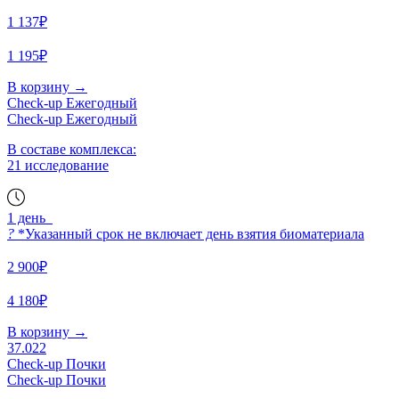
1 137₽
1 195₽
В корзину
→
Check-up Ежегодный
Check-up Ежегодный
В составе комплекса:
21 исследование
1 день
?
*Указанный срок не включает день взятия биоматериала
2 900₽
4 180₽
В корзину
→
37.022
Check-up Почки
Check-up Почки