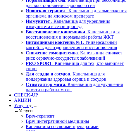
Нормализация сна
. Капельница при бессоннице,
для восстановления здорового сна
Японская терапия
. Капельница для омоложения
организма на японском препарате
Иммунитет
. Капельница для укрепления
иммунитета в сезон простуд
Восстановление кишечника
. Капельница для
восстановления и нормальной работы ЖКТ
Витаминный коктейль №1
. Универсальный
коктейль для оздоровления и восстановления
Снижение гомоцистеина
. Капельница снижает
риск сердечно-сосудистых заболеваний
PRO SPORT
. Капельница для тех, кто выбирает
спорт
Для сердца и сосудов
. Капельница для
поддержания здоровья сердца и сосудов
Стимулятор мозга
. Капельница для улучшения
памяти и работы мозга
CHECK-UP
АКЦИИ
Услуги
→
←
Услуги
Врач-терапевт
Врач интегративной медицины
Капельница со своими препаратами