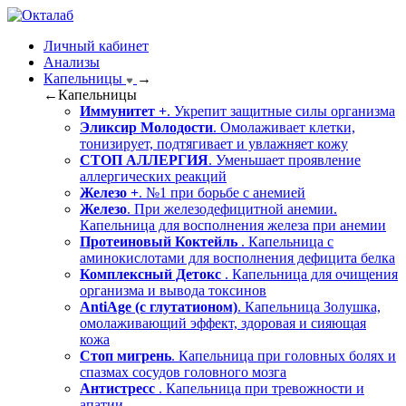
Личный кабинет
Анализы
Капельницы
→
←
Капельницы
Иммунитет +
. Укрепит защитные силы организма
Эликсир Молодости
. Омолаживает клетки,
тонизирует, подтягивает и увлажняет кожу
СТОП АЛЛЕРГИЯ
. Уменьшает проявление
аллергических реакций
Железо +
. №1 при борьбе с анемией
Железо
. При железодефицитной анемии.
Капельница для восполнения железа при анемии
Протеиновый Коктейль
. Капельница с
аминокислотами для восполнения дефицита белка
Комплексный Детокс
. Капельница для очищения
организма и вывода токсинов
AntiAge (с глутатионом)
. Капельница Золушка,
омолаживающий эффект, здоровая и сияющая
кожа
Стоп мигрень
. Капельница при головных болях и
спазмах сосудов головного мозга
Антистресс
. Капельница при тревожности и
апатии