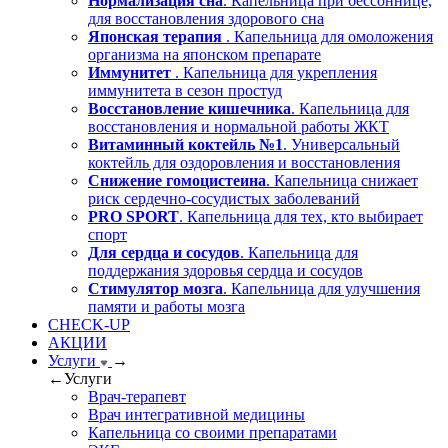
Нормализация сна
. Капельница при бессоннице,
для восстановления здорового сна
Японская терапия
. Капельница для омоложения
организма на японском препарате
Иммунитет
. Капельница для укрепления
иммунитета в сезон простуд
Восстановление кишечника
. Капельница для
восстановления и нормальной работы ЖКТ
Витаминный коктейль №1
. Универсальный
коктейль для оздоровления и восстановления
Снижение гомоцистеина
. Капельница снижает
риск сердечно-сосудистых заболеваний
PRO SPORT
. Капельница для тех, кто выбирает
спорт
Для сердца и сосудов
. Капельница для
поддержания здоровья сердца и сосудов
Стимулятор мозга
. Капельница для улучшения
памяти и работы мозга
CHECK-UP
АКЦИИ
Услуги
→
←
Услуги
Врач-терапевт
Врач интегративной медицины
Капельница со своими препаратами