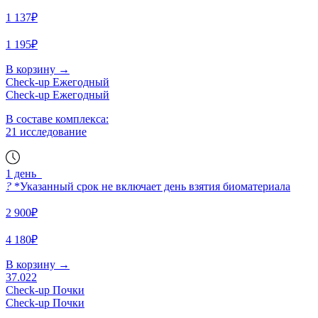
1 137₽
1 195₽
В корзину
→
Check-up Ежегодный
Check-up Ежегодный
В составе комплекса:
21 исследование
1 день
?
*Указанный срок не включает день взятия биоматериала
2 900₽
4 180₽
В корзину
→
37.022
Check-up Почки
Check-up Почки