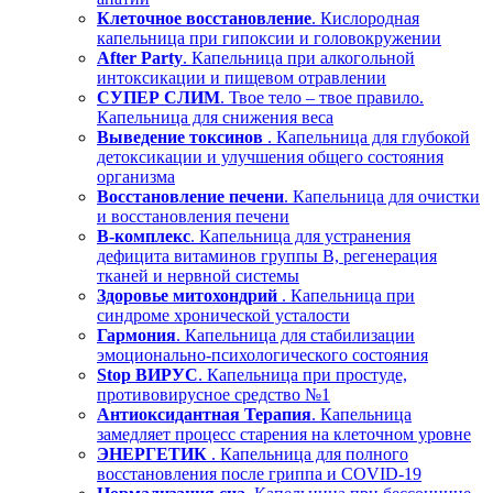
Клеточное восстановление
. Кислородная
капельница при гипоксии и головокружении
After Party
. Капельница при алкогольной
интоксикации и пищевом отравлении
СУПЕР СЛИМ
. Твое тело – твое правило.
Капельница для снижения веса
Выведение токсинов
. Капельница для глубокой
детоксикации и улучшения общего состояния
организма
Восстановление печени
. Капельница для очистки
и восстановления печени
В-комплекс
. Капельница для устранения
дефицита витаминов группы В, регенерация
тканей и нервной системы
Здоровье митохондрий
. Капельница при
синдроме хронической усталости
Гармония
. Капельница для стабилизации
эмоционально-психологического состояния
Stop ВИРУС
. Капельница при простуде,
противовирусное средство №1
Антиоксидантная Терапия
. Капельница
замедляет процесс старения на клеточном уровне
ЭНЕРГЕТИК
. Капельница для полного
восстановления после гриппа и COVID-19