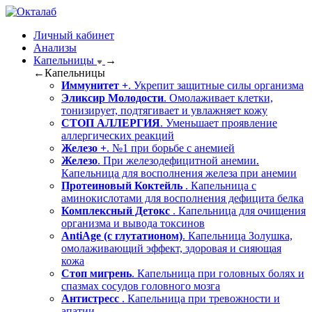
Личный кабинет
Анализы
Капельницы
→
←
Капельницы
Иммунитет +
. Укрепит защитные силы организма
Эликсир Молодости
. Омолаживает клетки,
тонизирует, подтягивает и увлажняет кожу
СТОП АЛЛЕРГИЯ
. Уменьшает проявление
аллергических реакций
Железо +
. №1 при борьбе с анемией
Железо
. При железодефицитной анемии.
Капельница для восполнения железа при анемии
Протеиновый Коктейль
. Капельница с
аминокислотами для восполнения дефицита белка
Комплексный Детокс
. Капельница для очищения
организма и вывода токсинов
AntiAge (с глутатионом)
. Капельница Золушка,
омолаживающий эффект, здоровая и сияющая
кожа
Стоп мигрень
. Капельница при головных болях и
спазмах сосудов головного мозга
Антистресс
. Капельница при тревожности и
апатии