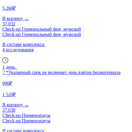
5 260₽
В корзину
→
37.032
Check-up Гормональный фон, мужской
Check-up Гормональный фон, мужской
В составе комплекса:
4 исследования
1 день
?
*Указанный срок не включает день взятия биоматериала
990₽
1 520₽
В корзину
→
37.038
Check-up Пременопауза
Check-up Пременопауза
В составе комплекса: