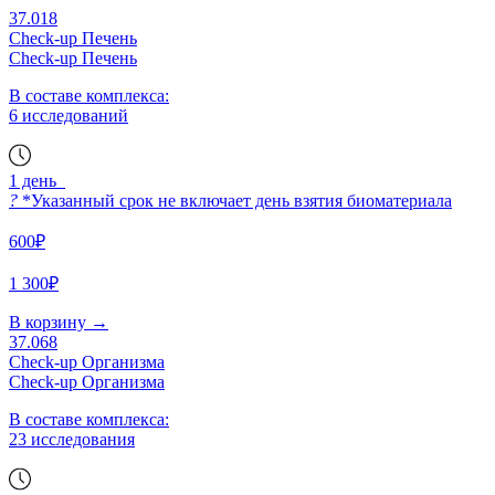
37.018
Check-up Печень
Check-up Печень
В составе комплекса:
6 исследований
1 день
?
*Указанный срок не включает день взятия биоматериала
600₽
1 300₽
В корзину
→
37.068
Check-up Организма
Check-up Организма
В составе комплекса:
23 исследования