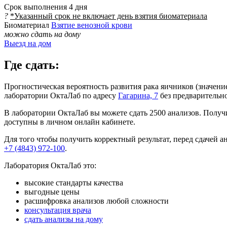
Срок выполнения
4 дня
?
*Указанный срок не включает день взятия биоматериала
Биоматериал
Взятие венозной крови
можно сдать на дому
Выезд на дом
Где сдать:
Прогностическая вероятность развития рака яичников (значени
лаборатории ОктаЛаб по адресу
Гагарина, 7
без предварительно
В лаборатории ОктаЛаб вы можете сдать 2500 анализов. Получи
доступны в личном онлайн кабинете.
Для того чтобы получить корректный результат, перед сдачей 
+7 (4843) 972-100
.
Лаборатория ОктаЛаб это:
высокие стандарты качества
выгодные цены
расшифровка анализов любой сложности
консультация врача
сдать анализы на дому