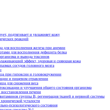
рует, подтягивает и увлажняет кожу
гических реакций
а для восполнения железа при анемии
отами для восполнения дефицита белка
организма и вывода токсинов
олаживающий эффект, здоровая и сияющая кожа
пазмах сосудов головного мозга
и
ица при гипоксии и головокружении
кации и пищевом отравлении
ница для снижения веса
етоксикации и улучшения общего состояния организма
и восстановления печени
 витаминов группы В, регенерация тканей и нервной системы
 хронической усталости
льно-психологического состояния
ирусное средство №1