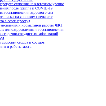
 процесс старения на клеточном уровне
вления после гриппа и COVID-19
ля восстановления здорового сна
рганизма на японском препарате
та в сезон простуд
становления и нормальной работы ЖКТ
ль для оздоровления и восстановления
к сердечно-сосудистых заболеваний
орт
 здоровья сердца и сосудов
яти и работы мозга