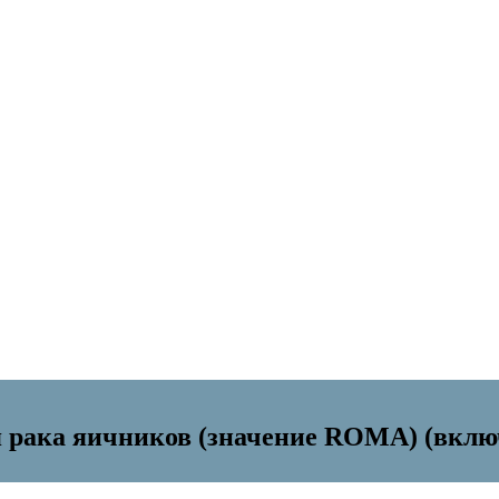
 рака яичников (значение ROMA) (включ