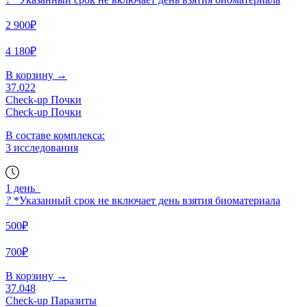
2 900₽
4 180₽
В корзину
→
37.022
Check-up Почки
Check-up Почки
В составе комплекса:
3 исследования
1 день
?
*Указанный срок не включает день взятия биоматериала
500₽
700₽
В корзину
→
37.048
Check-up Паразиты