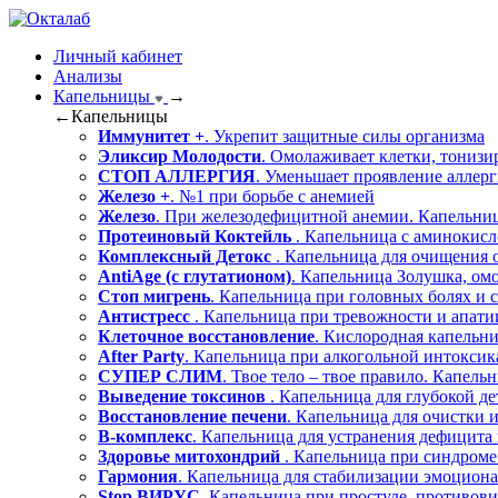
Личный кабинет
Анализы
Капельницы
→
←
Капельницы
Иммунитет +
. Укрепит защитные силы организма
Эликсир Молодости
. Омолаживает клетки, тонизи
СТОП АЛЛЕРГИЯ
. Уменьшает проявление аллер
Железо +
. №1 при борьбе с анемией
Железо
. При железодефицитной анемии. Капельниц
Протеиновый Коктейль
. Капельница с аминокисл
Комплексный Детокс
. Капельница для очищения 
AntiAge (с глутатионом)
. Капельница Золушка, ом
Стоп мигрень
. Капельница при головных болях и с
Антистресс
. Капельница при тревожности и апати
Клеточное восстановление
. Кислородная капельн
After Party
. Капельница при алкогольной интокси
СУПЕР СЛИМ
. Твое тело – твое правило. Капель
Выведение токсинов
. Капельница для глубокой д
Восстановление печени
. Капельница для очистки 
В-комплекс
. Капельница для устранения дефицита
Здоровье митохондрий
. Капельница при синдроме
Гармония
. Капельница для стабилизации эмоциона
Stop ВИРУС
. Капельница при простуде, противов