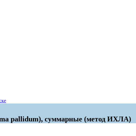
ске
ema pallidum), суммарные (метод ИХЛА)