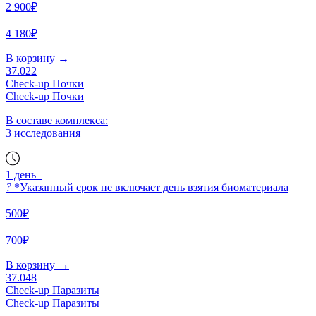
2 900₽
4 180₽
В корзину
→
37.022
Check-up Почки
Check-up Почки
В составе комплекса:
3 исследования
1 день
?
*Указанный срок не включает день взятия биоматериала
500₽
700₽
В корзину
→
37.048
Check-up Паразиты
Check-up Паразиты