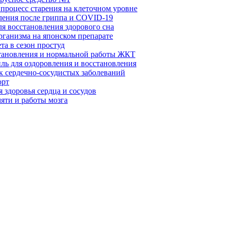
 процесс старения на клеточном уровне
вления после гриппа и COVID-19
ля восстановления здорового сна
рганизма на японском препарате
та в сезон простуд
становления и нормальной работы ЖКТ
ль для оздоровления и восстановления
к сердечно-сосудистых заболеваний
орт
 здоровья сердца и сосудов
яти и работы мозга