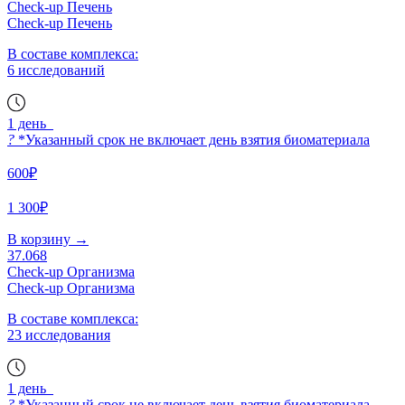
Check-up Печень
Check-up Печень
В составе комплекса:
6 исследований
1 день
?
*Указанный срок не включает день взятия биоматериала
600₽
1 300₽
В корзину
→
37.068
Check-up Организма
Check-up Организма
В составе комплекса:
23 исследования
1 день
?
*Указанный срок не включает день взятия биоматериала