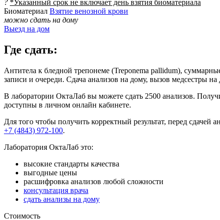
?
*Указанный срок не включает день взятия биоматериала
Биоматериал
Взятие венозной крови
можно сдать на дому
Выезд на дом
Где сдать:
Антитела к бледной трепонеме (Treponema pallidum), суммарн
записи и очереди. Сдача анализов на дому, вызов медсестры на
В лаборатории ОктаЛаб вы можете сдать 2500 анализов. Получи
доступны в личном онлайн кабинете.
Для того чтобы получить корректный результат, перед сдачей 
+7 (4843) 972-100
.
Лаборатория ОктаЛаб это:
высокие стандарты качества
выгодные цены
расшифровка анализов любой сложности
консультация врача
сдать анализы на дому
Стоимость