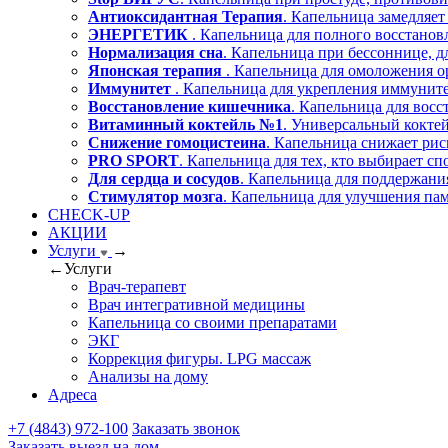
Антиоксидантная Терапия
. Капельница замедляет
ЭНЕРГЕТИК
. Капельница для полного восстано
Нормализация сна
. Капельница при бессоннице, д
Японская терапия
. Капельница для омоложения о
Иммунитет
. Капельница для укрепления иммуните
Восстановление кишечника
. Капельница для вос
Витаминный коктейль №1
. Универсальный коктей
Снижение гомоцистеина
. Капельница снижает рис
PRO SPORT
. Капельница для тех, кто выбирает сп
Для сердца и сосудов
. Капельница для поддержания
Стимулятор мозга
. Капельница для улучшения пам
CHECK-UP
АКЦИИ
Услуги
→
←
Услуги
Врач-терапевт
Врач интегративной медицины
Капельница со своими препаратами
ЭКГ
Коррекция фигуры. LPG массаж
Анализы на дому
Адреса
+7 (4843) 972-100
Заказать звонок
Заказать выезд на дом