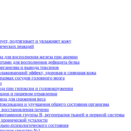
рует, подтягивает и увлажняет кожу
гических реакций
а для восполнения железа при анемии
отами для восполнения дефицита белка
организма и вывода токсинов
олаживающий эффект, здоровая и сияющая кожа
пазмах сосудов головного мозга
и
ица при гипоксии и головокружении
кации и пищевом отравлении
ница для снижения веса
етоксикации и улучшения общего состояния организма
и восстановления печени
 витаминов группы В, регенерация тканей и нервной системы
 хронической усталости
льно-психологического состояния
ирусное средство №1