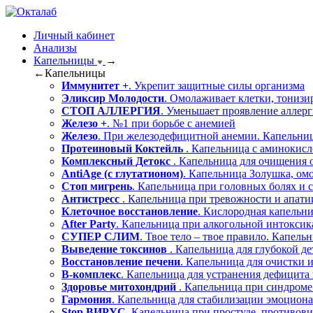
Личный кабинет
Анализы
Капельницы
→
←
Капельницы
Иммунитет +
. Укрепит защитные силы организма
Эликсир Молодости
. Омолаживает клетки, тонизи
СТОП АЛЛЕРГИЯ
. Уменьшает проявление аллер
Железо +
. №1 при борьбе с анемией
Железо
. При железодефицитной анемии. Капельниц
Протеиновый Коктейль
. Капельница с аминокисл
Комплексный Детокс
. Капельница для очищения 
AntiAge (с глутатионом)
. Капельница Золушка, ом
Стоп мигрень
. Капельница при головных болях и с
Антистресс
. Капельница при тревожности и апати
Клеточное восстановление
. Кислородная капельн
After Party
. Капельница при алкогольной интокси
СУПЕР СЛИМ
. Твое тело – твое правило. Капель
Выведение токсинов
. Капельница для глубокой д
Восстановление печени
. Капельница для очистки 
В-комплекс
. Капельница для устранения дефицита
Здоровье митохондрий
. Капельница при синдроме
Гармония
. Капельница для стабилизации эмоциона
Stop ВИРУС
. Капельница при простуде, противов