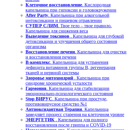
Клеточное восстановление
. Кислородная
капельница при гипоксии и головокружении
After Party
. Капельница при алкогольной
интоксикации и пищевом отравлении
СУПЕР СЛИМ
. Твое тело – твое правило.
Капельница для снижения веса
Выведение токсинов
. Капельница для глубокой
детоксикации и улучшения общего состояния
организма
Восстановление печени
. Капельница для очистки
и восстановления печени
В-комплекс
. Капельница для устранения
дефицита витаминов группы В, регенерация
тканей и нервной системы
Здоровье митохондрий
. Капельница при
синдроме хронической усталости
Гармония
. Капельница для стабилизации
эмоционально-психологического состояния
Stop ВИРУС
. Капельница при простуде,
противовирусное средство №1
Антиоксидантная Терапия
. Капельница
замедляет процесс старения на клеточном уровне
ЭНЕРГЕТИК
. Капельница для полного
восстановления после гриппа и COVID-19