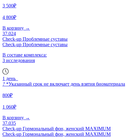
3 500₽
4 800₽
В корзину
→
37.024
Check-up Проблемные суставы
Check-up Проблемные суставы
В составе комплекса:
3 исследования
1 день
?
*Указанный срок не включает день взятия биоматериала
800₽
1 060₽
В корзину
→
37.035
Check-up Гормональный фон, женский MAXIMUM
Check-up Гормональный фон, женский MAXIMUM