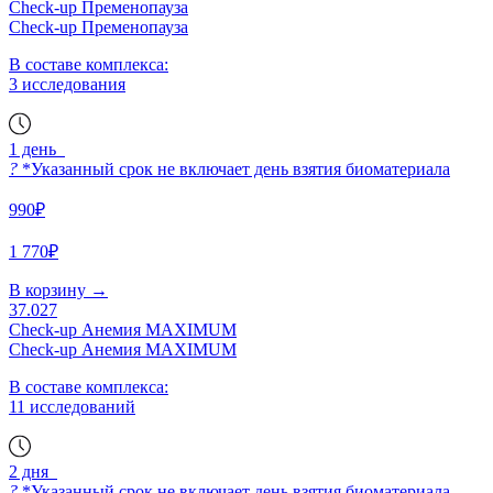
Check-up Пременопауза
Check-up Пременопауза
В составе комплекса:
3 исследования
1 день
?
*Указанный срок не включает день взятия биоматериала
990₽
1 770₽
В корзину
→
37.027
Check-up Анемия MAXIMUM
Check-up Анемия MAXIMUM
В составе комплекса:
11 исследований
2 дня
?
*Указанный срок не включает день взятия биоматериала