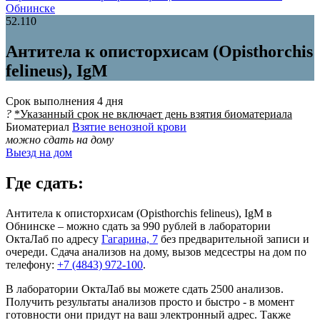
Обнинске
52.110
Антитела к описторхисам (Opisthorchis
felineus), IgM
Срок выполнения
4 дня
?
*Указанный срок не включает день взятия биоматериала
Биоматериал
Взятие венозной крови
можно сдать на дому
Выезд на дом
Где сдать:
Антитела к описторхисам (Opisthorchis felineus), IgM в
Обнинске – можно сдать за 990 рублей в лаборатории
ОктаЛаб по адресу
Гагарина, 7
без предварительной записи и
очереди. Сдача анализов на дому, вызов медсестры на дом по
телефону:
+7 (4843) 972-100
.
В лаборатории ОктаЛаб вы можете сдать 2500 анализов.
Получить результаты анализов просто и быстро - в момент
готовности они придут на ваш электронный адрес. Также