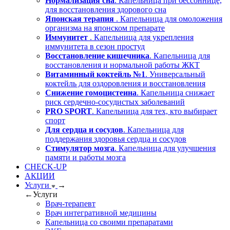
Нормализация сна
. Капельница при бессоннице,
для восстановления здорового сна
Японская терапия
. Капельница для омоложения
организма на японском препарате
Иммунитет
. Капельница для укрепления
иммунитета в сезон простуд
Восстановление кишечника
. Капельница для
восстановления и нормальной работы ЖКТ
Витаминный коктейль №1
. Универсальный
коктейль для оздоровления и восстановления
Снижение гомоцистеина
. Капельница снижает
риск сердечно-сосудистых заболеваний
PRO SPORT
. Капельница для тех, кто выбирает
спорт
Для сердца и сосудов
. Капельница для
поддержания здоровья сердца и сосудов
Стимулятор мозга
. Капельница для улучшения
памяти и работы мозга
CHECK-UP
АКЦИИ
Услуги
→
←
Услуги
Врач-терапевт
Врач интегративной медицины
Капельница со своими препаратами