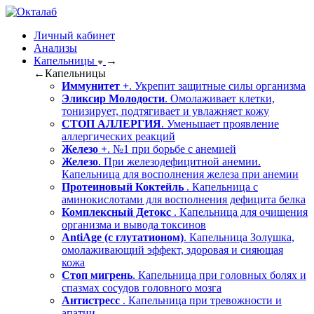
Личный кабинет
Анализы
Капельницы
→
←
Капельницы
Иммунитет +
. Укрепит защитные силы организма
Эликсир Молодости
. Омолаживает клетки,
тонизирует, подтягивает и увлажняет кожу
СТОП АЛЛЕРГИЯ
. Уменьшает проявление
аллергических реакций
Железо +
. №1 при борьбе с анемией
Железо
. При железодефицитной анемии.
Капельница для восполнения железа при анемии
Протеиновый Коктейль
. Капельница с
аминокислотами для восполнения дефицита белка
Комплексный Детокс
. Капельница для очищения
организма и вывода токсинов
AntiAge (с глутатионом)
. Капельница Золушка,
омолаживающий эффект, здоровая и сияющая
кожа
Стоп мигрень
. Капельница при головных болях и
спазмах сосудов головного мозга
Антистресс
. Капельница при тревожности и
апатии