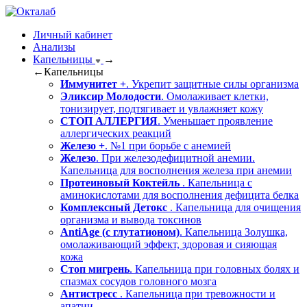
Личный кабинет
Анализы
Капельницы
→
←
Капельницы
Иммунитет +
. Укрепит защитные силы организма
Эликсир Молодости
. Омолаживает клетки,
тонизирует, подтягивает и увлажняет кожу
СТОП АЛЛЕРГИЯ
. Уменьшает проявление
аллергических реакций
Железо +
. №1 при борьбе с анемией
Железо
. При железодефицитной анемии.
Капельница для восполнения железа при анемии
Протеиновый Коктейль
. Капельница с
аминокислотами для восполнения дефицита белка
Комплексный Детокс
. Капельница для очищения
организма и вывода токсинов
AntiAge (с глутатионом)
. Капельница Золушка,
омолаживающий эффект, здоровая и сияющая
кожа
Стоп мигрень
. Капельница при головных болях и
спазмах сосудов головного мозга
Антистресс
. Капельница при тревожности и
апатии