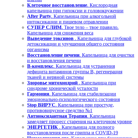
Клеточное восстановление
. Кислородная
капельница при гипоксии и головокружении
After Party
. Капельница при алкогольной
интоксикации и пищевом отравлении
СУПЕР СЛИМ
. Твое тело – твое правило.
Капельница для снижения веса
Выведение токсинов
. Капельница для глубокой
детоксикации и улучшения общего состояния
организма
Восстановление печени
. Капельница для очистки
и восстановления печени
В-комплекс
. Капельница для устранения
дефицита витаминов группы В, регенерация
тканей и нервной системы
Здоровье митохондрий
. Капельница при
синдроме хронической усталости
Гармония
. Капельница для стабилизации
эмоционально-психологического состояния
Stop ВИРУС
. Капельница при простуде,
противовирусное средство №1
Антиоксидантная Терапия
. Капельница
замедляет процесс старения на клеточном уровне
ЭНЕРГЕТИК
. Капельница для полного
восстановления после гриппа и COVID-19