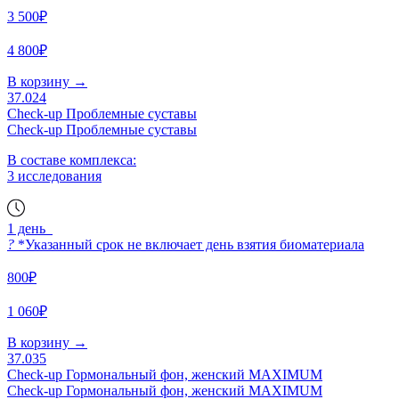
3 500₽
4 800₽
В корзину
→
37.024
Check-up Проблемные суставы
Check-up Проблемные суставы
В составе комплекса:
3 исследования
1 день
?
*Указанный срок не включает день взятия биоматериала
800₽
1 060₽
В корзину
→
37.035
Check-up Гормональный фон, женский MAXIMUM
Check-up Гормональный фон, женский MAXIMUM