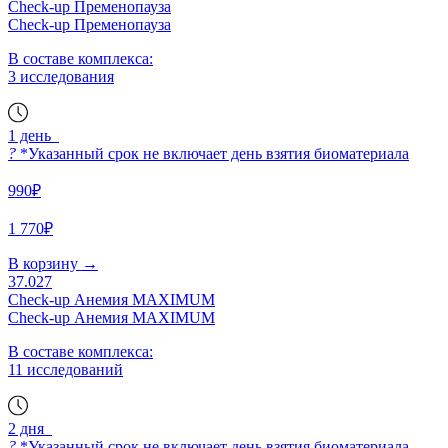
Check-up Пременопауза
Check-up Пременопауза
В составе комплекса:
3 исследования
1 день
?
*Указанный срок не включает день взятия биоматериала
990₽
1 770₽
В корзину
→
37.027
Check-up Анемия MAXIMUM
Check-up Анемия MAXIMUM
В составе комплекса:
11 исследований
2 дня
?
*Указанный срок не включает день взятия биоматериала