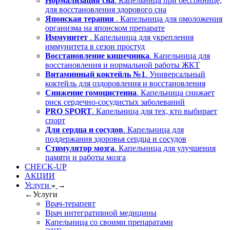
Нормализация сна
. Капельница при бессоннице,
для восстановления здорового сна
Японская терапия
. Капельница для омоложения
организма на японском препарате
Иммунитет
. Капельница для укрепления
иммунитета в сезон простуд
Восстановление кишечника
. Капельница для
восстановления и нормальной работы ЖКТ
Витаминный коктейль №1
. Универсальный
коктейль для оздоровления и восстановления
Снижение гомоцистеина
. Капельница снижает
риск сердечно-сосудистых заболеваний
PRO SPORT
. Капельница для тех, кто выбирает
спорт
Для сердца и сосудов
. Капельница для
поддержания здоровья сердца и сосудов
Стимулятор мозга
. Капельница для улучшения
памяти и работы мозга
CHECK-UP
АКЦИИ
Услуги
→
←
Услуги
Врач-терапевт
Врач интегративной медицины
Капельница со своими препаратами