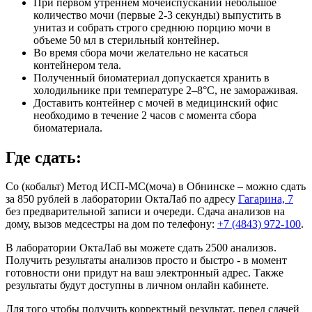
При первом утреннем мочеиспускании небольшое
количество мочи (первые 2-3 секунды) выпустить в
унитаз и собрать строго среднюю порцию мочи в
объеме 50 мл в стерильный контейнер.
Во время сбора мочи желательно не касаться
контейнером тела.
Полученный биоматериал допускается хранить в
холодильнике при температуре 2–8°С, не замораживая.
Доставить контейнер с мочей в медицинский офис
необходимо в течение 2 часов с момента сбора
биоматериала.
Где сдать:
Co (кобальт) Метод ИСП-МС(моча) в Обнинске – можно сдать
за 850 рублей в лаборатории ОктаЛаб по адресу
Гагарина, 7
без предварительной записи и очереди. Сдача анализов на
дому, вызов медсестры на дом по телефону:
+7 (4843) 972-100
.
В лаборатории ОктаЛаб вы можете сдать 2500 анализов.
Получить результаты анализов просто и быстро - в момент
готовности они придут на ваш электронный адрес. Также
результаты будут доступны в личном онлайн кабинете.
Для того чтобы получить корректный результат, перед сдачей