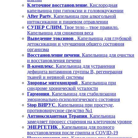
Клеточное восстановление
. Кислородная
капельница при гипоксии и головокружении
After Party
. Капельница при алкогольной
интоксикации и пищевом отравлении
СУПЕР СЛИМ
. Твое тело – твое правило.
Капельница для снижения веса
Выведение токсинов
. Капельница для глубокой
детоксикации и улучшения общего состояния
организма
Восстановление печени
. Капельница для очистки
и восстановления печени
В-комплекс
. Капельница для устранения
дефицита витаминов группы В, регенерация
тканей и нервной системы
Здоровье митохондрий
. Капельница при
синдроме хронической усталости
Гармония
. Капельница для стабилизации
эмоционально-психологического состояния
Stop ВИРУС
. Капельница при простуде,
противовирусное средство №1
Антиоксидантная Терапия
. Капельница
замедляет процесс старения на клеточном уровне
ЭНЕРГЕТИК
. Капельница для полного
восстановления после гриппа и COVID-19