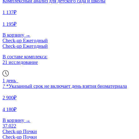
Комплексный анализ для детского сада и школы
1 137₽
1 195₽
В корзину
→
Check-up Ежегодный
Check-up Ежегодный
В составе комплекса:
21 исследование
1 день
?
*Указанный срок не включает день взятия биоматериала
2 900₽
4 180₽
В корзину
→
37.022
Check-up Почки
Check-up Почки