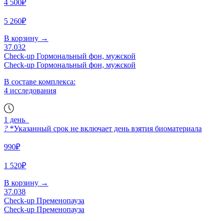
4 500₽
5 260₽
В корзину
→
37.032
Check-up Гормональный фон, мужской
Check-up Гормональный фон, мужской
В составе комплекса:
4 исследования
1 день
?
*Указанный срок не включает день взятия биоматериала
990₽
1 520₽
В корзину
→
37.038
Check-up Пременопауза
Check-up Пременопауза