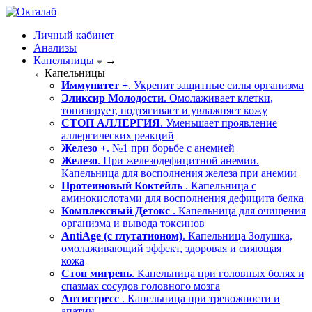
Личный кабинет
Анализы
Капельницы
→
←
Капельницы
Иммунитет +
. Укрепит защитные силы организма
Эликсир Молодости
. Омолаживает клетки,
тонизирует, подтягивает и увлажняет кожу
СТОП АЛЛЕРГИЯ
. Уменьшает проявление
аллергических реакций
Железо +
. №1 при борьбе с анемией
Железо
. При железодефицитной анемии.
Капельница для восполнения железа при анемии
Протеиновый Коктейль
. Капельница с
аминокислотами для восполнения дефицита белка
Комплексный Детокс
. Капельница для очищения
организма и вывода токсинов
AntiAge (с глутатионом)
. Капельница Золушка,
омолаживающий эффект, здоровая и сияющая
кожа
Стоп мигрень
. Капельница при головных болях и
спазмах сосудов головного мозга
Антистресс
. Капельница при тревожности и
апатии