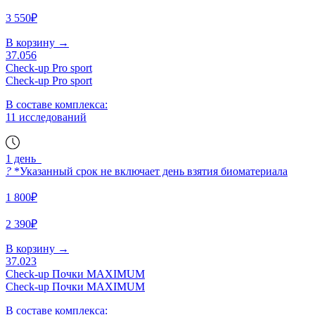
3 550₽
В корзину
→
37.056
Check-up Pro sport
Check-up Pro sport
В составе комплекса:
11 исследований
1 день
?
*Указанный срок не включает день взятия биоматериала
1 800₽
2 390₽
В корзину
→
37.023
Check-up Почки MAXIMUM
Check-up Почки MAXIMUM
В составе комплекса: