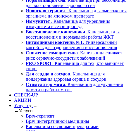
Нормализация сна
. Капельница при бессоннице,
для восстановления здорового сна
Японская терапия
. Капельница для омоложения
организма на японском препарате
Иммунитет
. Капельница для укрепления
иммунитета в сезон простуд
Восстановление кишечника
. Капельница для
восстановления и нормальной работы ЖКТ
Витаминный коктейль №1
. Универсальный
коктейль для оздоровления и восстановления
Снижение гомоцистеина
. Капельница снижает
риск сердечно-сосудистых заболеваний
PRO SPORT
. Капельница для тех, кто выбирает
спорт
Для сердца и сосудов
. Капельница для
поддержания здоровья сердца и сосудов
Стимулятор мозга
. Капельница для улучшения
памяти и работы мозга
CHECK-UP
АКЦИИ
Услуги
→
←
Услуги
Врач-терапевт
Врач интегративной медицины
Капельница со своими препаратами