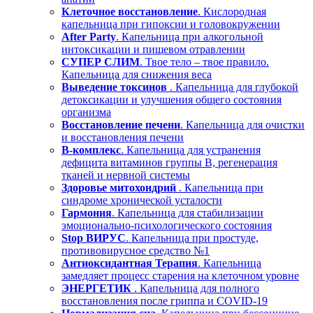
Клеточное восстановление
. Кислородная
капельница при гипоксии и головокружении
After Party
. Капельница при алкогольной
интоксикации и пищевом отравлении
СУПЕР СЛИМ
. Твое тело – твое правило.
Капельница для снижения веса
Выведение токсинов
. Капельница для глубокой
детоксикации и улучшения общего состояния
организма
Восстановление печени
. Капельница для очистки
и восстановления печени
В-комплекс
. Капельница для устранения
дефицита витаминов группы В, регенерация
тканей и нервной системы
Здоровье митохондрий
. Капельница при
синдроме хронической усталости
Гармония
. Капельница для стабилизации
эмоционально-психологического состояния
Stop ВИРУС
. Капельница при простуде,
противовирусное средство №1
Антиоксидантная Терапия
. Капельница
замедляет процесс старения на клеточном уровне
ЭНЕРГЕТИК
. Капельница для полного
восстановления после гриппа и COVID-19