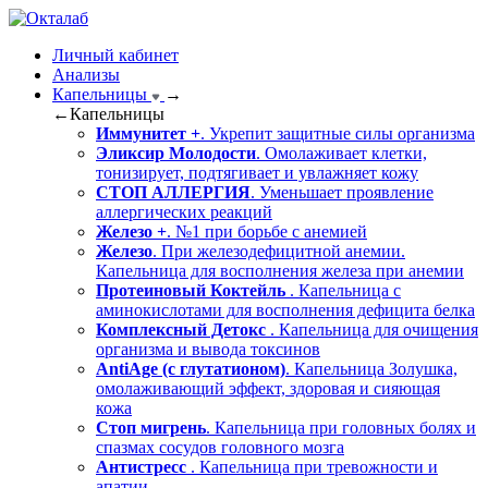
Личный кабинет
Анализы
Капельницы
→
←
Капельницы
Иммунитет +
. Укрепит защитные силы организма
Эликсир Молодости
. Омолаживает клетки,
тонизирует, подтягивает и увлажняет кожу
СТОП АЛЛЕРГИЯ
. Уменьшает проявление
аллергических реакций
Железо +
. №1 при борьбе с анемией
Железо
. При железодефицитной анемии.
Капельница для восполнения железа при анемии
Протеиновый Коктейль
. Капельница с
аминокислотами для восполнения дефицита белка
Комплексный Детокс
. Капельница для очищения
организма и вывода токсинов
AntiAge (с глутатионом)
. Капельница Золушка,
омолаживающий эффект, здоровая и сияющая
кожа
Стоп мигрень
. Капельница при головных болях и
спазмах сосудов головного мозга
Антистресс
. Капельница при тревожности и
апатии