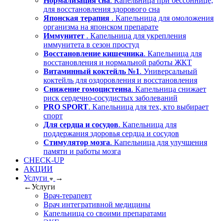
Нормализация сна
. Капельница при бессоннице,
для восстановления здорового сна
Японская терапия
. Капельница для омоложения
организма на японском препарате
Иммунитет
. Капельница для укрепления
иммунитета в сезон простуд
Восстановление кишечника
. Капельница для
восстановления и нормальной работы ЖКТ
Витаминный коктейль №1
. Универсальный
коктейль для оздоровления и восстановления
Снижение гомоцистеина
. Капельница снижает
риск сердечно-сосудистых заболеваний
PRO SPORT
. Капельница для тех, кто выбирает
спорт
Для сердца и сосудов
. Капельница для
поддержания здоровья сердца и сосудов
Стимулятор мозга
. Капельница для улучшения
памяти и работы мозга
CHECK-UP
АКЦИИ
Услуги
→
←
Услуги
Врач-терапевт
Врач интегративной медицины
Капельница со своими препаратами