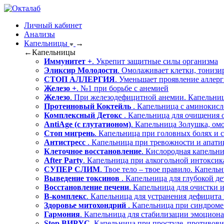
Личный кабинет
Анализы
Капельницы
→
←
Капельницы
Иммунитет +
. Укрепит защитные силы организма
Эликсир Молодости
. Омолаживает клетки, тонизи
СТОП АЛЛЕРГИЯ
. Уменьшает проявление аллер
Железо +
. №1 при борьбе с анемией
Железо
. При железодефицитной анемии. Капельниц
Протеиновый Коктейль
. Капельница с аминокисл
Комплексный Детокс
. Капельница для очищения 
AntiAge (с глутатионом)
. Капельница Золушка, ом
Стоп мигрень
. Капельница при головных болях и с
Антистресс
. Капельница при тревожности и апати
Клеточное восстановление
. Кислородная капельн
After Party
. Капельница при алкогольной интокси
СУПЕР СЛИМ
. Твое тело – твое правило. Капель
Выведение токсинов
. Капельница для глубокой д
Восстановление печени
. Капельница для очистки 
В-комплекс
. Капельница для устранения дефицита
Здоровье митохондрий
. Капельница при синдроме
Гармония
. Капельница для стабилизации эмоциона
Stop ВИРУС
. Капельница при простуде, противов