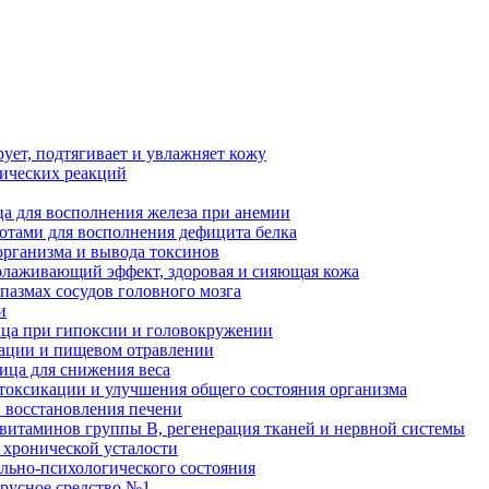
рует, подтягивает и увлажняет кожу
гических реакций
а для восполнения железа при анемии
отами для восполнения дефицита белка
организма и вывода токсинов
олаживающий эффект, здоровая и сияющая кожа
пазмах сосудов головного мозга
и
ица при гипоксии и головокружении
кации и пищевом отравлении
ница для снижения веса
етоксикации и улучшения общего состояния организма
и восстановления печени
 витаминов группы В, регенерация тканей и нервной системы
 хронической усталости
льно-психологического состояния
ирусное средство №1