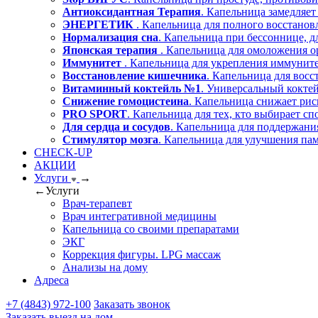
Антиоксидантная Терапия
. Капельница замедляет
ЭНЕРГЕТИК
. Капельница для полного восстано
Нормализация сна
. Капельница при бессоннице, д
Японская терапия
. Капельница для омоложения о
Иммунитет
. Капельница для укрепления иммуните
Восстановление кишечника
. Капельница для вос
Витаминный коктейль №1
. Универсальный коктей
Снижение гомоцистеина
. Капельница снижает рис
PRO SPORT
. Капельница для тех, кто выбирает сп
Для сердца и сосудов
. Капельница для поддержания
Стимулятор мозга
. Капельница для улучшения пам
CHECK-UP
АКЦИИ
Услуги
→
←
Услуги
Врач-терапевт
Врач интегративной медицины
Капельница со своими препаратами
ЭКГ
Коррекция фигуры. LPG массаж
Анализы на дому
Адреса
+7 (4843) 972-100
Заказать звонок
Заказать выезд на дом