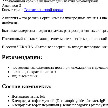
?
*Указанный срок не включает день взятия биоматериала
Анализов
3
Биоматериал
Взятие венозной крови
Аллергия – это реакция организма на чужеродные агенты. Она 
проблемы.
Бытовые аллергены – одни из самых распространенных аллер
Постоянный контакт с аллергеном может вызвать хронический
В состав ЧЕКАПА «Бытовые аллергены» входят исследования н
Рекомендации:
постоянная заложенность носа при нахождении в домашн
чихание, покраснение глаз
зуд, высыпания
Состав комплекса:
Домашняя пыль, IgE,
Клещ-дерматофаг мучной (Dermatophagoides farinae), IgE
Клещ-дерматофаг перинный (Dermatophagoides pteronyssin