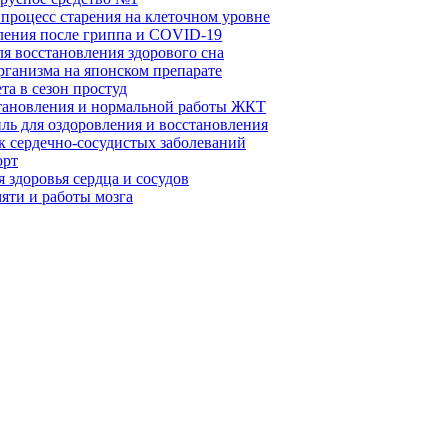
 процесс старения на клеточном уровне
вления после гриппа и COVID-19
ля восстановления здорового сна
рганизма на японском препарате
та в сезон простуд
становления и нормальной работы ЖКТ
ль для оздоровления и восстановления
к сердечно-сосудистых заболеваний
орт
 здоровья сердца и сосудов
яти и работы мозга