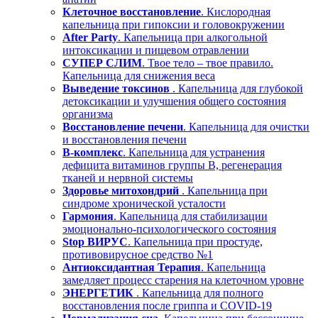
Клеточное восстановление
. Кислородная
капельница при гипоксии и головокружении
After Party
. Капельница при алкогольной
интоксикации и пищевом отравлении
СУПЕР СЛИМ
. Твое тело – твое правило.
Капельница для снижения веса
Выведение токсинов
. Капельница для глубокой
детоксикации и улучшения общего состояния
организма
Восстановление печени
. Капельница для очистки
и восстановления печени
В-комплекс
. Капельница для устранения
дефицита витаминов группы В, регенерация
тканей и нервной системы
Здоровье митохондрий
. Капельница при
синдроме хронической усталости
Гармония
. Капельница для стабилизации
эмоционально-психологического состояния
Stop ВИРУС
. Капельница при простуде,
противовирусное средство №1
Антиоксидантная Терапия
. Капельница
замедляет процесс старения на клеточном уровне
ЭНЕРГЕТИК
. Капельница для полного
восстановления после гриппа и COVID-19