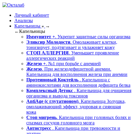
Личный кабинет
Анализы
Капельницы
→
←
Капельницы
Иммунитет +
. Укрепит защитные силы организма
Эликсир Молодости
. Омолаживает клетки,
тонизирует, подтягивает и увлажняет кожу
СТОП АЛЛЕРГИЯ
. Уменьшает проявление
аллергических реакций
Железо +
. №1 при борьбе с анемией
Железо
. При железодефицитной анемии.
Капельница для восполнения железа при анемии
Протеиновый Коктейль
. Капельница с
аминокислотами для восполнения дефицита белка
Комплексный Детокс
. Капельница для очищения
организма и вывода токсинов
AntiAge (с глутатионом)
. Капельница Золушка,
омолаживающий эффект, здоровая и сияющая
кожа
Стоп мигрень
. Капельница при головных болях и
спазмах сосудов головного мозга
Антистресс
. Капельница при тревожности и
апатии