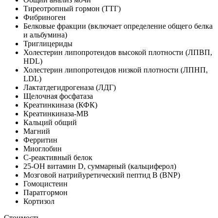
Тиреотропный гормон (ТТГ)
Фибриноген
Белковые фракции (включает определение общего белка
и альбумина)
Триглицериды
Холестерин липопротеидов высокой плотности (ЛПВП,
HDL)
Холестерин липопротеидов низкой плотности (ЛПНП,
LDL)
Лактатдегидрогеназа (ЛДГ)
Щелочная фосфатаза
Креатинкиназа (КФК)
Креатинкиназа-МВ
Кальций общий
Магний
Ферритин
Миоглобин
С-реактивный белок
25-OH витамин D, суммарный (кальциферол)
Мозговой натрийуретический пептид B (BNP)
Гомоцистеин
Паратгормон
Кортизол
Стоимость