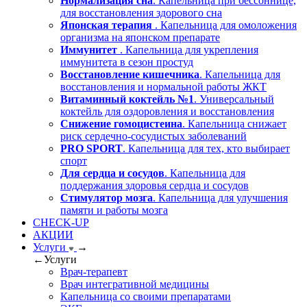
Нормализация сна
. Капельница при бессоннице,
для восстановления здорового сна
Японская терапия
. Капельница для омоложения
организма на японском препарате
Иммунитет
. Капельница для укрепления
иммунитета в сезон простуд
Восстановление кишечника
. Капельница для
восстановления и нормальной работы ЖКТ
Витаминный коктейль №1
. Универсальный
коктейль для оздоровления и восстановления
Снижение гомоцистеина
. Капельница снижает
риск сердечно-сосудистых заболеваний
PRO SPORT
. Капельница для тех, кто выбирает
спорт
Для сердца и сосудов
. Капельница для
поддержания здоровья сердца и сосудов
Стимулятор мозга
. Капельница для улучшения
памяти и работы мозга
CHECK-UP
АКЦИИ
Услуги
→
←
Услуги
Врач-терапевт
Врач интегративной медицины
Капельница со своими препаратами