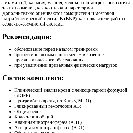
витамина Д, кальция, магния, железа и посмотреть показатели
таких гормонов, как кортизол и паратгормон.
Дополнительно оцениваются гомоцистеин и мозговой
натрийуретический пептид B (BNP), как показатели работы
сердечно-сосудистой системы.
Рекомендации:
обследование перед началом тренировок
профессиональным спортсменам в качестве
профилактического обследования
при увеличении привычных физических нагрузок
Состав комплекса:
Клинический анализ крови с лейкоцитарной формулой
(5DIFF)
Протромбин (время, по Квику, МНО)
Гликированный гемоглобин А1с
Общий белок
Холестерин общий
Аланинаминотрансфераза (АЛТ)
Аспартатаминотрансфераза (АСТ)
Общий анализ мочи