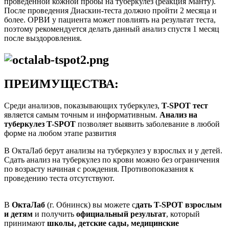
проведенной кожной пробы на туберкулез (реакция Манту).
После проведения Диаскин-теста должно пройти 2 месяца и
более. ОРВИ у пациента может повлиять на результат теста,
поэтому рекомендуется делать данный анализ спустя 1 месяц
после выздоровления.
ПРЕИМУЩЕСТВА:
Среди анализов, показывающих туберкулез,
T-SPOT тест
является самым точным и информативным.
Анализ на
туберкулез T-SPOT
позволяет выявить заболевание в любой
форме на любом этапе развития
В ОктаЛаб берут анализы на туберкулез у взрослых и у детей.
Сдать анализ на туберкулез по крови можно без ограничения
по возрасту начиная с рождения. Противопоказания к
проведению теста отсутствуют.
В
ОктаЛаб
(г. Обнинск) вы можете с
дать T-SPOT взрослым
и детям
и получить
официальный результат
, который
принимают
школы, детские сады, медицинские