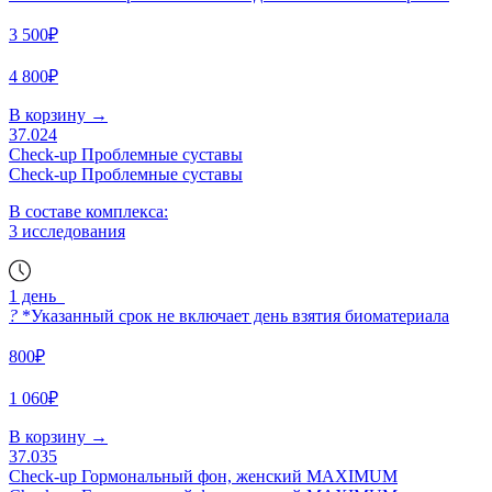
3 500₽
4 800₽
В корзину
→
37.024
Check-up Проблемные суставы
Check-up Проблемные суставы
В составе комплекса:
3 исследования
1 день
?
*Указанный срок не включает день взятия биоматериала
800₽
1 060₽
В корзину
→
37.035
Check-up Гормональный фон, женский MAXIMUM