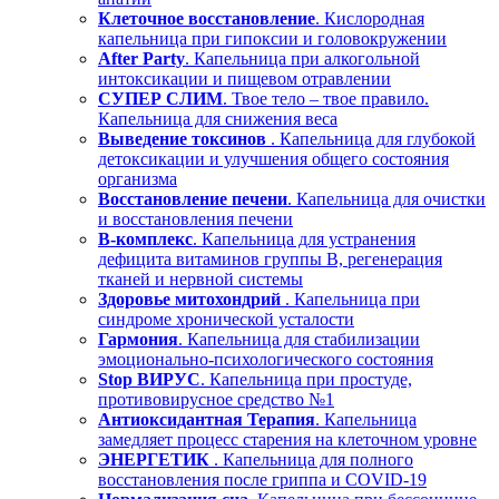
Клеточное восстановление
. Кислородная
капельница при гипоксии и головокружении
After Party
. Капельница при алкогольной
интоксикации и пищевом отравлении
СУПЕР СЛИМ
. Твое тело – твое правило.
Капельница для снижения веса
Выведение токсинов
. Капельница для глубокой
детоксикации и улучшения общего состояния
организма
Восстановление печени
. Капельница для очистки
и восстановления печени
В-комплекс
. Капельница для устранения
дефицита витаминов группы В, регенерация
тканей и нервной системы
Здоровье митохондрий
. Капельница при
синдроме хронической усталости
Гармония
. Капельница для стабилизации
эмоционально-психологического состояния
Stop ВИРУС
. Капельница при простуде,
противовирусное средство №1
Антиоксидантная Терапия
. Капельница
замедляет процесс старения на клеточном уровне
ЭНЕРГЕТИК
. Капельница для полного
восстановления после гриппа и COVID-19