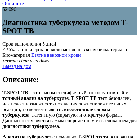
Обнинске
52.096
Диагностика туберкулеза методом T-
SPOT ТВ
Срок выполнения
5 дней
?
*Указанный срок не включает день взятия биоматериала
Биоматериал
Взятие венозной крови
можно сдать на дому
Выезд на дом
Описание:
T-SPOT TB
– это высокоспецифичный, информативный и
точный анализ на туберкулез.
T-SPOT ТВ тест
безопасен,
исключает возможность появления ложноположительных
реакций, позволяет выявить
внелегочные формы
туберкулеза
, латентную (скрытую) и открытую формы.
Данный тест является самым современным исследованием для
диагностики туберкулеза
.
Анализ на туберкулез
с помощью
T-SPOT теста
основан на