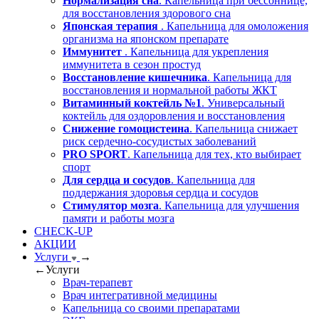
Нормализация сна
. Капельница при бессоннице,
для восстановления здорового сна
Японская терапия
. Капельница для омоложения
организма на японском препарате
Иммунитет
. Капельница для укрепления
иммунитета в сезон простуд
Восстановление кишечника
. Капельница для
восстановления и нормальной работы ЖКТ
Витаминный коктейль №1
. Универсальный
коктейль для оздоровления и восстановления
Снижение гомоцистеина
. Капельница снижает
риск сердечно-сосудистых заболеваний
PRO SPORT
. Капельница для тех, кто выбирает
спорт
Для сердца и сосудов
. Капельница для
поддержания здоровья сердца и сосудов
Стимулятор мозга
. Капельница для улучшения
памяти и работы мозга
CHECK-UP
АКЦИИ
Услуги
→
←
Услуги
Врач-терапевт
Врач интегративной медицины
Капельница со своими препаратами