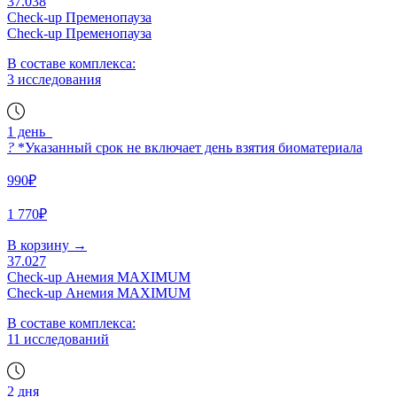
37.038
Check-up Пременопауза
Check-up Пременопауза
В составе комплекса:
3 исследования
1 день
?
*Указанный срок не включает день взятия биоматериала
990₽
1 770₽
В корзину
→
37.027
Check-up Анемия MAXIMUM
Check-up Анемия MAXIMUM
В составе комплекса:
11 исследований
2 дня