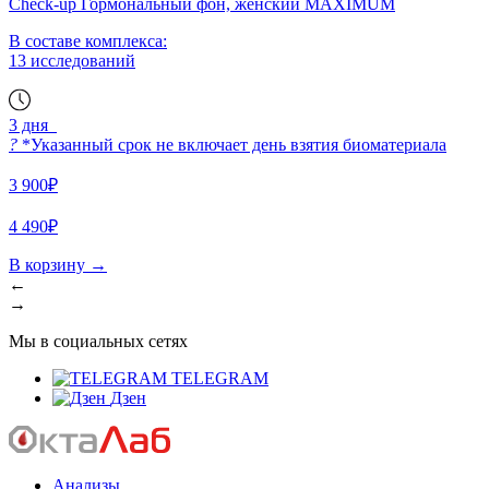
Check-up Гормональный фон, женский MAXIMUM
В составе комплекса:
13 исследований
3 дня
?
*Указанный срок не включает день взятия биоматериала
3 900₽
4 490₽
В корзину
→
←
→
Мы в социальных сетях
TELEGRAM
Дзен
Анализы