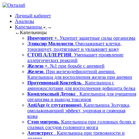
Личный кабинет
Анализы
Капельницы
→
←
Капельницы
Иммунитет +
. Укрепит защитные силы организма
Эликсир Молодости
. Омолаживает клетки,
тонизирует, подтягивает и увлажняет кожу
СТОП АЛЛЕРГИЯ
. Уменьшает проявление
аллергических реакций
Железо +
. №1 при борьбе с анемией
Железо
. При железодефицитной анемии.
Капельница для восполнения железа при анемии
Протеиновый Коктейль
. Капельница с
аминокислотами для восполнения дефицита белка
Комплексный Детокс
. Капельница для очищения
организма и вывода токсинов
AntiAge (с глутатионом)
. Капельница Золушка,
омолаживающий эффект, здоровая и сияющая
кожа
Стоп мигрень
. Капельница при головных болях и
спазмах сосудов головного мозга
Антистресс
. Капельница при тревожности и
апатии