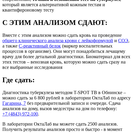
который является альтернативой кожным тестам и
квантифироновому тесту
С ЭТИМ АНАЛИЗОМ СДАЮТ:
Вместе с этим анализом можно сдать кровь на проведение
общего клинического анализа крови с лейкоформулой
и
СОЭ
,
а также
С-реактивный белок
(маркер воспалительных
процессов в организме). Они могут понадобиться лечащему
врачу для более детальной диагностики. Биоматериал для всех
этих тестов – венозная кровь, которую можно сдать сразу на
все выбранные исследования
Где сдать:
Диагностика туберкулеза методом T-SPOT ТВ в Обнинске –
можно сдать за 6 800 рублей в лаборатории ОктаЛаб по адресу
Гагарина, 7
без предварительной записи и очереди. Сдача
анализов на дому, вызов медсестры на дом по телефону:
+7 (4843) 972-100
.
В лаборатории ОктаЛаб вы можете сдать 2500 анализов.
Получить результаты анализов просто и быстро - в момент