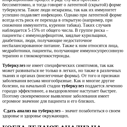
бессимптомно, и тогда говорят о латентной (скрытой) форме
туберкулеза. Такие люди незаразны, так как их иммунитет
успешно подавляет инфекцию. Однако при латентной форме
всегда есть риск ее перехода в открытую (например, при
снижении иммунитета, курении табака). Таких случаев
наблюдается 5-15% от общего числа. В группе риска –
пациенты с иммунодефицитом, заядлые курильщики,
диабетики, люди, получающие недостаточное
несбалансированное питание. Также к ним относятся лица,
медработники, пациенты, получающие иммуносупрессивную
терапию и глюкокортикостероиды.
Туберкулез
не имеет специфических симптомов, так как
может развиваться не только в легких, но также в различных
тканях и органах (внелегочные формы). От того и признаки
заболевания весьма многообразные. Как и многие другие
болезни, на начальной стадии
туберкулез
поддается лечению
гораздо эффективнее, а выздоровление наступает быстрее.
Поэтому своевременное выявление заболевания имеет
огромное значение для пациента и его близких.
Сдать анализ на туберкулез
– значит позаботиться о своем
здоровье и здоровье окружающих.