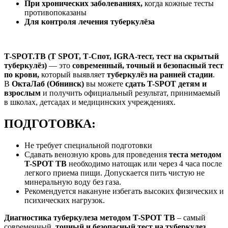
При хронических заболеваниях,
когда кожные тесты
противопоказаны
Для контроля лечения туберкулёза
T-SPOT.TB (T SPOT, Т-Спот, IGRA-тест, тест на скрытый
туберкулёз)
— это
современный, точный и безопасный тест
по крови,
который выявляет
туберкулёз на ранней стадии
.
В
ОктаЛаб (Обнинск)
вы можете
сдать T-SPOT детям и
взрослым
и получить официальный результат, принимаемый
в школах, детсадах и медицинских учреждениях.
ПОДГОТОВКА:
Не требует специальной подготовки
Сдавать венозную кровь для проведения
теста методом
T-SPOT ТВ
необходимо натощак или через 4 часа после
легкого приема пищи. Допускается пить чистую не
минеральную воду без газа.
Рекомендуется накануне избегать высоких физических и
психических нагрузок.
Диагностика туберкулеза методом T-SPOT ТВ
– самый
современный,
т
очный и безопасный тест на туберкулез
,