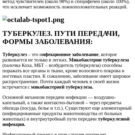
метод чувствителен (около 98%) и специфичен (около 100%),
что исключает возможность ложноположительных реакций.
ТУБЕРКУЛЕЗ. ПУТИ ПЕРЕДАЧИ,
ФОРМЫ ЗАБОЛЕВАНИЯ:
Туберкулез
– это и
нфекционное заболевание
, которое
развивается не только в легких.
Микобактерии туберкулеза
(палочка Коха, МБТ – возбудитель туберкулеза) способны
поражать все органы и ткани, кроме волосяного покрова и
ногтевых пластин. К сожалению, заболевание имеет широкое
распространение. Почти каждый человек в своей жизни
встречается с
микобактерией туберкулеза.
Основной механизм передачи инфекции — воздушно-
капельный, а также контактно-бытовой – через предметы
обихода (посуда, белье и т.п.). Существуют еще алиментарный
(инфицированные продукты животноводства от больных
животных) и внутриутробный пути передачи
туберкулезной
инфекции.
Инфекционный процесс в ряде случаев протекает