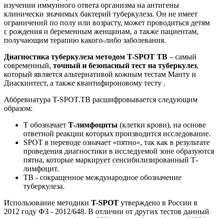
изучении иммунного ответа организма на антигены
клинически значимых бактерий туберкулеза. Он не имеет
ограничений по полу или возрасту, может проводиться детям
с рождения и беременным женщинам, а также пациентам,
получающим терапию какого-либо заболевания.
Диагностика туберкулеза методом T-SPOT ТВ
– самый
современный,
точный и безопасный тест на туберкулез
,
который является альтернативой кожным тестам Манту и
Диаскинтест, а также квантифироновому тесту .
Аббревиатура T-SPOT.TB расшифровывается следующим
образом:
T обозначает
T-лимфоциты
(клетки крови), на основе
ответной реакции которых производится исследование.
SPOT в переводе означает «пятно», так как в результате
проведения диагностики в исследуемой зоне образуются
пятна, которые маркирует сенсибилизированный Т-
лимфоцит.
TB - сокращенное международное обозначение
туберкулеза.
Использование методики
T-SPOT
утверждено в России в
2012 году ФЗ - 2012/648. В отличии от других тестов данный