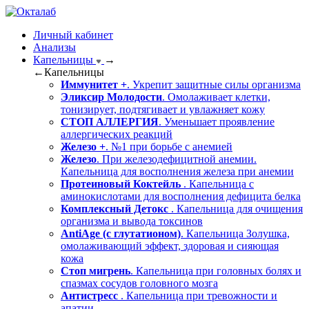
Личный кабинет
Анализы
Капельницы
→
←
Капельницы
Иммунитет +
. Укрепит защитные силы организма
Эликсир Молодости
. Омолаживает клетки,
тонизирует, подтягивает и увлажняет кожу
СТОП АЛЛЕРГИЯ
. Уменьшает проявление
аллергических реакций
Железо +
. №1 при борьбе с анемией
Железо
. При железодефицитной анемии.
Капельница для восполнения железа при анемии
Протеиновый Коктейль
. Капельница с
аминокислотами для восполнения дефицита белка
Комплексный Детокс
. Капельница для очищения
организма и вывода токсинов
AntiAge (с глутатионом)
. Капельница Золушка,
омолаживающий эффект, здоровая и сияющая
кожа
Стоп мигрень
. Капельница при головных болях и
спазмах сосудов головного мозга
Антистресс
. Капельница при тревожности и
апатии