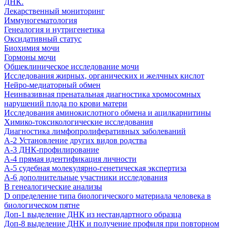
ДНК.
Лекарственный мониторинг
Иммуногематология
Генеалогия и нутригенетика
Оксидативный статус
Биохимия мочи
Гормоны мочи
Общеклиническое исследование мочи
Исследования жирных, органических и желчных кислот
Нейро-медиаторный обмен
Неинвазивная пренатальная диагностика хромосомных
нарушений плода по крови матери
Исследования аминокислотного обмена и ацилкарнитины
Химико-токсикологические исследования
Диагностика лимфопролиферативных заболеваний
А-2 Установление других видов родства
А-3 ДНК-профилирование
А-4 прямая идентификация личности
А-5 судебная молекулярно-генетическая экспертиза
А-6 дополнительные участники исследования
В генеалогические анализы
D определение типа биологического материала человека в
биологическом пятне
Доп-1 выделение ДНК из нестандартного образца
Доп-8 выделение ДНК и получение профиля при повторном