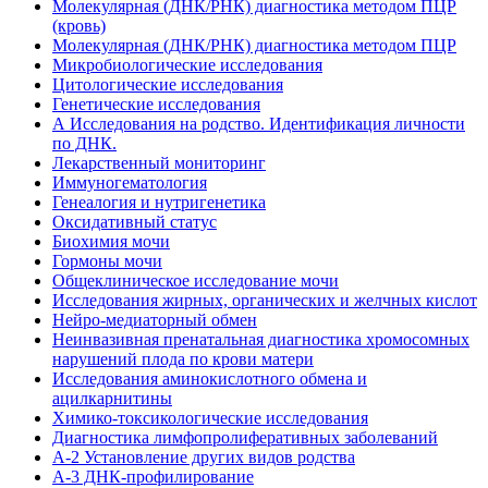
Молекулярная (ДНК/РНК) диагностика методом ПЦР
(кровь)
Молекулярная (ДНК/РНК) диагностика методом ПЦР
Микробиологические исследования
Цитологические исследования
Генетические исследования
А Исследования на родство. Идентификация личности
по ДНК.
Лекарственный мониторинг
Иммуногематология
Генеалогия и нутригенетика
Оксидативный статус
Биохимия мочи
Гормоны мочи
Общеклиническое исследование мочи
Исследования жирных, органических и желчных кислот
Нейро-медиаторный обмен
Неинвазивная пренатальная диагностика хромосомных
нарушений плода по крови матери
Исследования аминокислотного обмена и
ацилкарнитины
Химико-токсикологические исследования
Диагностика лимфопролиферативных заболеваний
А-2 Установление других видов родства
А-3 ДНК-профилирование