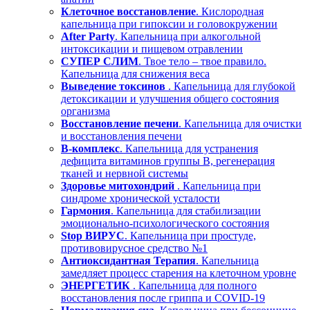
Клеточное восстановление
. Кислородная
капельница при гипоксии и головокружении
After Party
. Капельница при алкогольной
интоксикации и пищевом отравлении
СУПЕР СЛИМ
. Твое тело – твое правило.
Капельница для снижения веса
Выведение токсинов
. Капельница для глубокой
детоксикации и улучшения общего состояния
организма
Восстановление печени
. Капельница для очистки
и восстановления печени
В-комплекс
. Капельница для устранения
дефицита витаминов группы В, регенерация
тканей и нервной системы
Здоровье митохондрий
. Капельница при
синдроме хронической усталости
Гармония
. Капельница для стабилизации
эмоционально-психологического состояния
Stop ВИРУС
. Капельница при простуде,
противовирусное средство №1
Антиоксидантная Терапия
. Капельница
замедляет процесс старения на клеточном уровне
ЭНЕРГЕТИК
. Капельница для полного
восстановления после гриппа и COVID-19