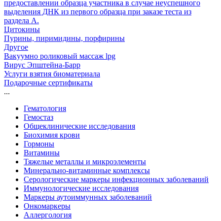
предоставлении образца участника в случае неуспешного
выделения ДНК из первого образца при заказе теста из
раздела А.
Цитокины
Пурины, пиримидины, порфирины
Другое
Вакуумно роликовый массаж lpg
Вирус Эпштейна-Барр
Услуги взятия биоматериала
Подарочные сертификаты
...
Гематология
Гемостаз
Общеклинические исследования
Биохимия крови
Гормоны
Витамины
Тяжелые металлы и микроэлементы
Минерально-витаминные комплексы
Серологические маркеры инфекционных заболеваний
Иммунологические исследования
Маркеры аутоиммунных заболеваний
Онкомаркеры
Аллергология