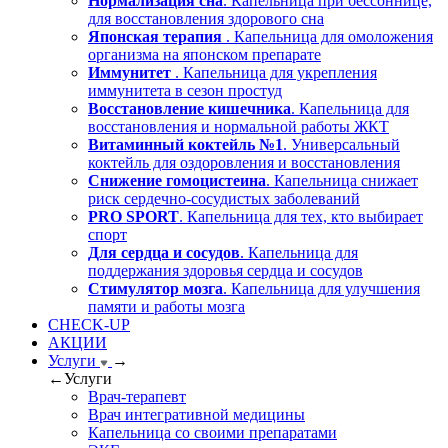
Нормализация сна
. Капельница при бессоннице,
для восстановления здорового сна
Японская терапия
. Капельница для омоложения
организма на японском препарате
Иммунитет
. Капельница для укрепления
иммунитета в сезон простуд
Восстановление кишечника
. Капельница для
восстановления и нормальной работы ЖКТ
Витаминный коктейль №1
. Универсальный
коктейль для оздоровления и восстановления
Снижение гомоцистеина
. Капельница снижает
риск сердечно-сосудистых заболеваний
PRO SPORT
. Капельница для тех, кто выбирает
спорт
Для сердца и сосудов
. Капельница для
поддержания здоровья сердца и сосудов
Стимулятор мозга
. Капельница для улучшения
памяти и работы мозга
CHECK-UP
АКЦИИ
Услуги
→
←
Услуги
Врач-терапевт
Врач интегративной медицины
Капельница со своими препаратами