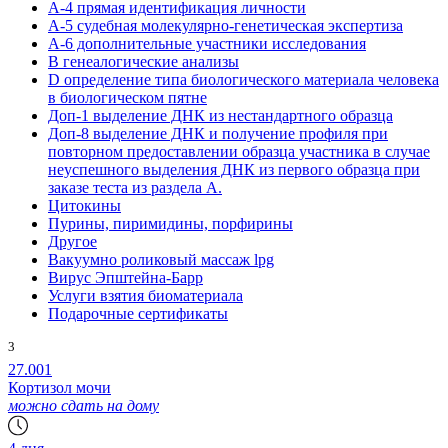
А-4 прямая идентификация личности
А-5 судебная молекулярно-генетическая экспертиза
А-6 дополнительные участники исследования
В генеалогические анализы
D определение типа биологического материала человека
в биологическом пятне
Доп-1 выделение ДНК из нестандартного образца
Доп-8 выделение ДНК и получение профиля при
повторном предоставлении образца участника в случае
неуспешного выделения ДНК из первого образца при
заказе теста из раздела А.
Цитокины
Пурины, пиримидины, порфирины
Другое
Вакуумно роликовый массаж lpg
Вирус Эпштейна-Барр
Услуги взятия биоматериала
Подарочные сертификаты
3
27.001
Кортизол мочи
можно сдать на дому