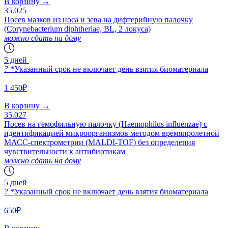
В корзину
→
35.025
Посев мазков из носа и зева на дифтерийную палочку
(Corynebacterium diphtheriae, BL, 2 локуса)
можно сдать на дому
5 дней
?
*Указанный срок не включает день взятия биоматериала
1 450₽
В корзину
→
35.027
Посев на гемофильную палочку (Наemophilus influenzae) с
идентификацией микроорганизмов методом времяпролетной
МАСС-спектрометрии (MALDI-TOF) без определения
чувствительности к антибиотикам
можно сдать на дому
5 дней
?
*Указанный срок не включает день взятия биоматериала
650₽