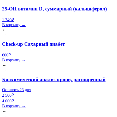
25-OH витамин D, суммарный (кальциферол)
1 340₽
В корзину
→
←
→
Check-up Сахарный диабет
600₽
В корзину
→
←
→
Биохимический анализ крови, расширенный
Осталось 23 дня
2 500₽
4 000₽
В корзину
→
←
→