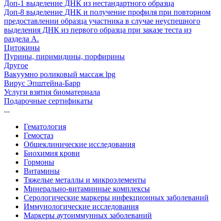
Доп-1 выделение ДНК из нестандартного образца
Доп-8 выделение ДНК и получение профиля при повторном
предоставлении образца участника в случае неуспешного
выделения ДНК из первого образца при заказе теста из
раздела А.
Цитокины
Пурины, пиримидины, порфирины
Другое
Вакуумно роликовый массаж lpg
Вирус Эпштейна-Барр
Услуги взятия биоматериала
Подарочные сертификаты
...
Гематология
Гемостаз
Общеклинические исследования
Биохимия крови
Гормоны
Витамины
Тяжелые металлы и микроэлементы
Минерально-витаминные комплексы
Серологические маркеры инфекционных заболеваний
Иммунологические исследования
Маркеры аутоиммунных заболеваний