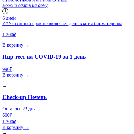
можно сдать на дому
6 дней
?
*Указанный срок не включает день взятия биоматериала
1 200₽
В корзину
→
Пцр тест на COVID-19 за 1 день
990₽
В корзину
→
←
→
Check-up Печень
Осталось 23 дня
600₽
1 300₽
В корзину
→
←