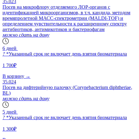
35.023
Посев на микрофлору отделяемого ЛОР-органов с
идентификацией микроорганизмов, в т.ч. кандида, методом
времяпролетной МАСС-спектрометрии (MALDI-TOF) и
определением чувствительности к расширенному спектру
антибиотиков, антимикотиков и бактериофагам
можно сдать на дому
6 дней
?
*Указанный срок не включает день взятия биоматериала
1 700₽
В корзину
→
35.024
Посев на дифтерийную палочку (Corynebacterium diphtheriae,
BL)
можно сдать на дому
5 дней
?
*Указанный срок не включает день взятия биоматериала
1 300₽