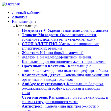
Личный кабинет
Анализы
Капельницы
→
←
Капельницы
Иммунитет +
. Укрепит защитные силы организма
Эликсир Молодости
. Омолаживает клетки,
тонизирует, подтягивает и увлажняет кожу
СТОП АЛЛЕРГИЯ
. Уменьшает проявление
аллергических реакций
Железо +
. №1 при борьбе с анемией
Железо
. При железодефицитной анемии.
Капельница для восполнения железа при анемии
Протеиновый Коктейль
. Капельница с
аминокислотами для восполнения дефицита белка
Комплексный Детокс
. Капельница для очищения
организма и вывода токсинов
AntiAge (с глутатионом)
. Капельница Золушка,
омолаживающий эффект, здоровая и сияющая
кожа
Стоп мигрень
. Капельница при головных болях и
спазмах сосудов головного мозга
Антистресс
. Капельница при тревожности и
апатии