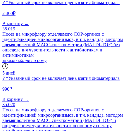
?
*Указанный срок не включает день взятия биоматериала
2 300₽
В корзину
→
35.019
Посев на микрофлору отделяемого ЛОР-органов с
идентификацией микроорганизмов, в т.ч. кандида, методом
времяпролетной МАСС-спектрометрии (MALDI-TOF) без
определения чувствительности к антибиотикам и
антимикотикам
можно сдать на дому
5 дней
?
*Указанный срок не включает день взятия биоматериала
990₽
В корзину
→
35.020
Посев на микрофлору отделяемого ЛОР-органов с
идентификацией микроорганизмов, в т.ч. кандида, методом
времяпролетной МАСС-спектрометрии (MALDI-TOF) и
определением чувствительности к основному спектру
антибиотиков и антимикотиков