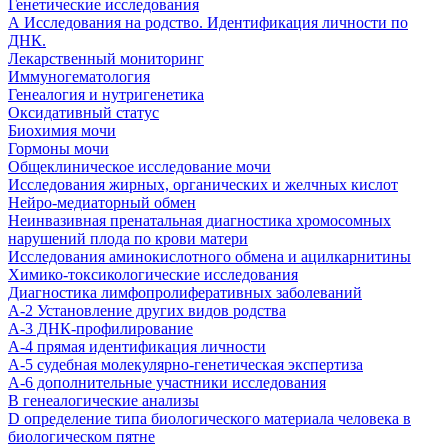
Генетические исследования
А Исследования на родство. Идентификация личности по
ДНК.
Лекарственный мониторинг
Иммуногематология
Генеалогия и нутригенетика
Оксидативный статус
Биохимия мочи
Гормоны мочи
Общеклиническое исследование мочи
Исследования жирных, органических и желчных кислот
Нейро-медиаторный обмен
Неинвазивная пренатальная диагностика хромосомных
нарушений плода по крови матери
Исследования аминокислотного обмена и ацилкарнитины
Химико-токсикологические исследования
Диагностика лимфопролиферативных заболеваний
А-2 Установление других видов родства
А-3 ДНК-профилирование
А-4 прямая идентификация личности
А-5 судебная молекулярно-генетическая экспертиза
А-6 дополнительные участники исследования
В генеалогические анализы
D определение типа биологического материала человека в
биологическом пятне