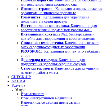
Нормализация сна
. Капельница при бессоннице,
для восстановления здорового сна
Японская терапия
. Капельница для омоложения
организма на японском препарате
Иммунитет
. Капельница для укрепления
иммунитета в сезон простуд
Восстановление кишечника
. Капельница для
восстановления и нормальной работы ЖКТ
Витаминный коктейль №1
. Универсальный
коктейль для оздоровления и восстановления
Снижение гомоцистеина
. Капельница снижает
риск сердечно-сосудистых заболеваний
PRO SPORT
. Капельница для тех, кто выбирает
спорт
Для сердца и сосудов
. Капельница для
поддержания здоровья сердца и сосудов
Стимулятор мозга
. Капельница для улучшения
памяти и работы мозга
CHECK-UP
АКЦИИ
Услуги
→
←
Услуги
Врач-терапевт
Врач интегративной медицины
Капельница со своими препаратами