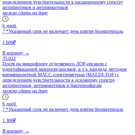
определением чувствительности к расширенному спектру
антибиотиков и антимикотиков
можно сдать на дому
6 дней
?
*Указанный срок не включает день взятия биоматериала
1 600₽
В корзину
→
35.022
Посев на микрофлору отделяемого ЛОР-органов с
идентификацией микроорганизмов, в т.ч. кандида, методом
времяпролетной МАСС-спектрометрии (MALDI-TOF) с
определением чувствительности к основному спектру
антибиотиков, антимикотиков и бактериофагам
можно сдать на дому
6 дней
?
*Указанный срок не включает день взятия биоматериала
1 300₽
В корзину
→