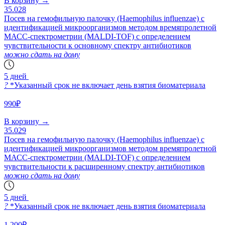
В корзину
→
35.028
Посев на гемофильную палочку (Наemophilus influenzae) с
идентификацией микроорганизмов методом времяпролетной
МАСС-спектрометрии (MALDI-TOF) с определением
чувствительности к основному спектру антибиотиков
можно сдать на дому
5 дней
?
*Указанный срок не включает день взятия биоматериала
990₽
В корзину
→
35.029
Посев на гемофильную палочку (Наemophilus influenzae) с
идентификацией микроорганизмов методом времяпролетной
МАСС-спектрометрии (MALDI-TOF) с определением
чувствительности к расширенному спектру антибиотиков
можно сдать на дому
5 дней
?
*Указанный срок не включает день взятия биоматериала
1 200₽