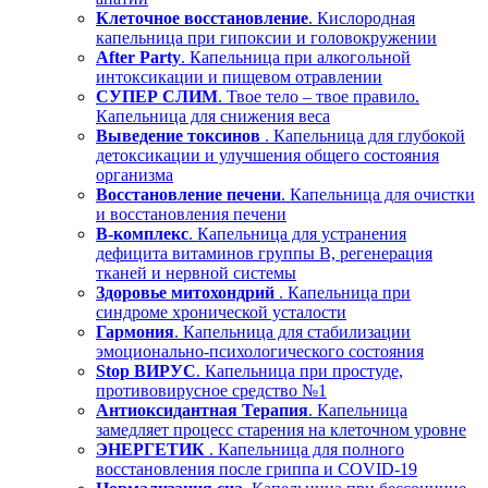
Клеточное восстановление
. Кислородная
капельница при гипоксии и головокружении
After Party
. Капельница при алкогольной
интоксикации и пищевом отравлении
СУПЕР СЛИМ
. Твое тело – твое правило.
Капельница для снижения веса
Выведение токсинов
. Капельница для глубокой
детоксикации и улучшения общего состояния
организма
Восстановление печени
. Капельница для очистки
и восстановления печени
В-комплекс
. Капельница для устранения
дефицита витаминов группы В, регенерация
тканей и нервной системы
Здоровье митохондрий
. Капельница при
синдроме хронической усталости
Гармония
. Капельница для стабилизации
эмоционально-психологического состояния
Stop ВИРУС
. Капельница при простуде,
противовирусное средство №1
Антиоксидантная Терапия
. Капельница
замедляет процесс старения на клеточном уровне
ЭНЕРГЕТИК
. Капельница для полного
восстановления после гриппа и COVID-19