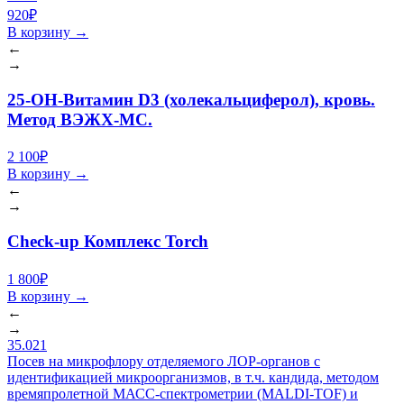
920₽
В корзину
→
←
→
25-OH-Витамин D3 (холекальциферол), кровь.
Метод ВЭЖХ-МС.
2 100₽
В корзину
→
←
→
Check-up Комплекс Torch
1 800₽
В корзину
→
←
→
35.021
Посев на микрофлору отделяемого ЛОР-органов с
идентификацией микроорганизмов, в т.ч. кандида, методом
времяпролетной МАСС-спектрометрии (MALDI-TOF) и