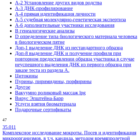
А-2 Установление других видов родства
А-3 ДНК-профилирование
А-4 прямая идентификация личности
А-5 судебная молекулярно-генетическая экспертиза
А-6 дополнительные участники исследования
В генеалогические анализы
D определение типа биологического материала человека
в биологическом пятне
Доп-1 выделение ДНК из нестандартного образца
Доп-8 выделение ДНК и получение профиля при
повторном предоставлении образца участника в случае
неуспешного выделения ДНК из первого образца при
заказе теста из раздела А.
Цитокины
Пурины, пиримидины, порфирины
Другое
Вакуумно роликовый массаж lpg
Вирус Эпштейна-Барр
Услуги взятия биоматериала
Подарочные сертификаты
47
35.011
Комплексное исследование мокроты. Посев и идентификация
микроорганизмов, в т.ч. кандида, методом времяпролетной