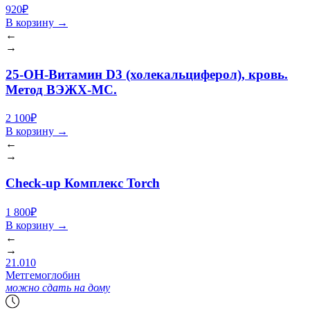
920₽
В корзину
→
←
→
25-OH-Витамин D3 (холекальциферол), кровь.
Метод ВЭЖХ-МС.
2 100₽
В корзину
→
←
→
Check-up Комплекс Torch
1 800₽
В корзину
→
←
→
21.010
Метгемоглобин
можно сдать на дому