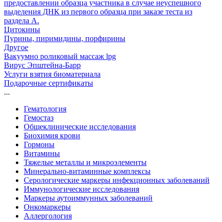
предоставлении образца участника в случае неуспешного
выделения ДНК из первого образца при заказе теста из
раздела А.
Цитокины
Пурины, пиримидины, порфирины
Другое
Вакуумно роликовый массаж lpg
Вирус Эпштейна-Барр
Услуги взятия биоматериала
Подарочные сертификаты
...
Гематология
Гемостаз
Общеклинические исследования
Биохимия крови
Гормоны
Витамины
Тяжелые металлы и микроэлементы
Минерально-витаминные комплексы
Серологические маркеры инфекционных заболеваний
Иммунологические исследования
Маркеры аутоиммунных заболеваний
Онкомаркеры
Аллергология