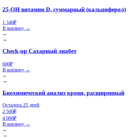
25-OH витамин D, суммарный (кальциферол)
1 340₽
В корзину
→
←
→
Check-up Сахарный диабет
600₽
В корзину
→
←
→
Биохимический анализ крови, расширенный
Осталось 25 дней
2 500₽
4 000₽
В корзину
→
←
→