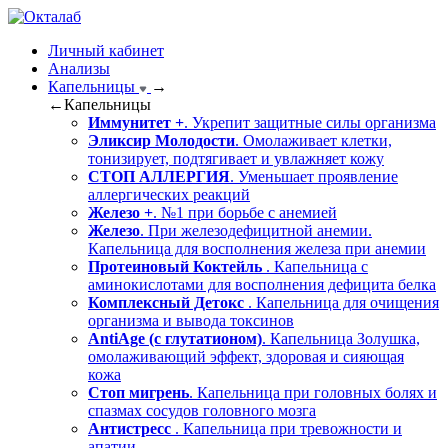
Личный кабинет
Анализы
Капельницы
→
←
Капельницы
Иммунитет +
. Укрепит защитные силы организма
Эликсир Молодости
. Омолаживает клетки,
тонизирует, подтягивает и увлажняет кожу
СТОП АЛЛЕРГИЯ
. Уменьшает проявление
аллергических реакций
Железо +
. №1 при борьбе с анемией
Железо
. При железодефицитной анемии.
Капельница для восполнения железа при анемии
Протеиновый Коктейль
. Капельница с
аминокислотами для восполнения дефицита белка
Комплексный Детокс
. Капельница для очищения
организма и вывода токсинов
AntiAge (с глутатионом)
. Капельница Золушка,
омолаживающий эффект, здоровая и сияющая
кожа
Стоп мигрень
. Капельница при головных болях и
спазмах сосудов головного мозга
Антистресс
. Капельница при тревожности и
апатии