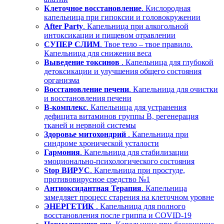
Клеточное восстановление
. Кислородная
капельница при гипоксии и головокружении
After Party
. Капельница при алкогольной
интоксикации и пищевом отравлении
СУПЕР СЛИМ
. Твое тело – твое правило.
Капельница для снижения веса
Выведение токсинов
. Капельница для глубокой
детоксикации и улучшения общего состояния
организма
Восстановление печени
. Капельница для очистки
и восстановления печени
В-комплекс
. Капельница для устранения
дефицита витаминов группы В, регенерация
тканей и нервной системы
Здоровье митохондрий
. Капельница при
синдроме хронической усталости
Гармония
. Капельница для стабилизации
эмоционально-психологического состояния
Stop ВИРУС
. Капельница при простуде,
противовирусное средство №1
Антиоксидантная Терапия
. Капельница
замедляет процесс старения на клеточном уровне
ЭНЕРГЕТИК
. Капельница для полного
восстановления после гриппа и COVID-19