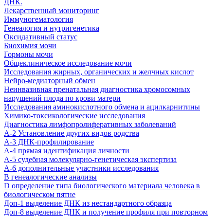
ДНК.
Лекарственный мониторинг
Иммуногематология
Генеалогия и нутригенетика
Оксидативный статус
Биохимия мочи
Гормоны мочи
Общеклиническое исследование мочи
Исследования жирных, органических и желчных кислот
Нейро-медиаторный обмен
Неинвазивная пренатальная диагностика хромосомных
нарушений плода по крови матери
Исследования аминокислотного обмена и ацилкарнитины
Химико-токсикологические исследования
Диагностика лимфопролиферативных заболеваний
А-2 Установление других видов родства
А-3 ДНК-профилирование
А-4 прямая идентификация личности
А-5 судебная молекулярно-генетическая экспертиза
А-6 дополнительные участники исследования
В генеалогические анализы
D определение типа биологического материала человека в
биологическом пятне
Доп-1 выделение ДНК из нестандартного образца
Доп-8 выделение ДНК и получение профиля при повторном