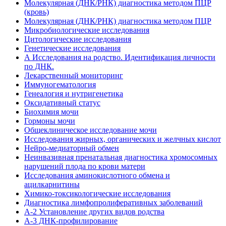
Молекулярная (ДНК/РНК) диагностика методом ПЦР
(кровь)
Молекулярная (ДНК/РНК) диагностика методом ПЦР
Микробиологические исследования
Цитологические исследования
Генетические исследования
А Исследования на родство. Идентификация личности
по ДНК.
Лекарственный мониторинг
Иммуногематология
Генеалогия и нутригенетика
Оксидативный статус
Биохимия мочи
Гормоны мочи
Общеклиническое исследование мочи
Исследования жирных, органических и желчных кислот
Нейро-медиаторный обмен
Неинвазивная пренатальная диагностика хромосомных
нарушений плода по крови матери
Исследования аминокислотного обмена и
ацилкарнитины
Химико-токсикологические исследования
Диагностика лимфопролиферативных заболеваний
А-2 Установление других видов родства
А-3 ДНК-профилирование