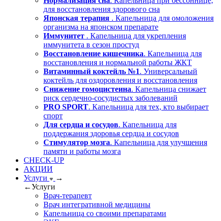
Нормализация сна
. Капельница при бессоннице,
для восстановления здорового сна
Японская терапия
. Капельница для омоложения
организма на японском препарате
Иммунитет
. Капельница для укрепления
иммунитета в сезон простуд
Восстановление кишечника
. Капельница для
восстановления и нормальной работы ЖКТ
Витаминный коктейль №1
. Универсальный
коктейль для оздоровления и восстановления
Снижение гомоцистеина
. Капельница снижает
риск сердечно-сосудистых заболеваний
PRO SPORT
. Капельница для тех, кто выбирает
спорт
Для сердца и сосудов
. Капельница для
поддержания здоровья сердца и сосудов
Стимулятор мозга
. Капельница для улучшения
памяти и работы мозга
CHECK-UP
АКЦИИ
Услуги
→
←
Услуги
Врач-терапевт
Врач интегративной медицины
Капельница со своими препаратами