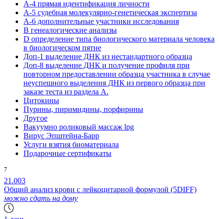
А-4 прямая идентификация личности
А-5 судебная молекулярно-генетическая экспертиза
А-6 дополнительные участники исследования
В генеалогические анализы
D определение типа биологического материала человека
в биологическом пятне
Доп-1 выделение ДНК из нестандартного образца
Доп-8 выделение ДНК и получение профиля при
повторном предоставлении образца участника в случае
неуспешного выделения ДНК из первого образца при
заказе теста из раздела А.
Цитокины
Пурины, пиримидины, порфирины
Другое
Вакуумно роликовый массаж lpg
Вирус Эпштейна-Барр
Услуги взятия биоматериала
Подарочные сертификаты
7
21.003
Общий анализ крови с лейкоцитарной формулой (5DIFF)
можно сдать на дому