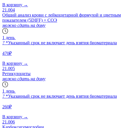
В корзину
→
21.004
Общий анализ крови с лейкоцитарной формулой и цветным
показателем (5DIFF) + СОЭ
можно сдать на дому
1 день
?
*Указанный срок не включает день взятия биоматериала
470₽
В корзину
→
21.005
Ретикулоциты
можно сдать на дому
1 день
?
*Указанный срок не включает день взятия биоматериала
260₽
В корзину
→
21.006
Карбоксигемоглобин